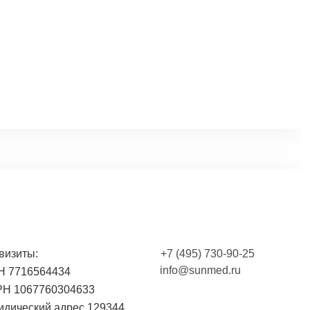
визиты:
+7 (495) 730-90-25
info@sunmed.ru
 7716564434
Н 1067760304633
180, арт. 80903
дический адрес 129344,