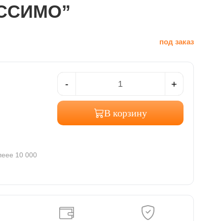
АССИМО”
под заказ
-
+
В корзину
леее 10 000