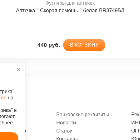
Футляры для аптечек
Аптечка " Скорая помощь " белая BR3749БЛ
820 руб.
В КОРЗИНУ
440 руб.
В КОРЗИНУ
трика".
сие
на
рика" в
бьюторам
Банковские реквизиты
Рек
могают
вщики
Новости
ИНН
обнее.
Футляры для аптечек
 и доставка
Статьи
ОГР
ОР" контейнер для аптечки 6,5л с вкладышем 310*200*
е
-ответ
Контакты
Юри