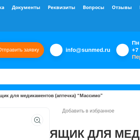
ка
Документы
Реквизиты
Вопросы
Отзывы
Пн 
info@sunmed.ru
+7 
Отправить заявку
Пе
щик для медикаментов (аптечка) “Массимо”
Добавить в избранное
ЯЩИК ДЛЯ МЕ