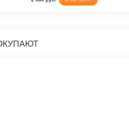
ОКУПАЮТ
Футляры для аптечек
тиковый чемоданчик для аптечек (260х300х100) СпецТе