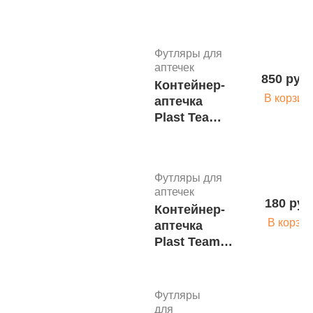
Футляры для
аптечек
850 руб.
Контейнер-
В корзин
аптечка
Plast Team,
с лотком, с
ручкой, 13л,
381х290х172
Футляры для
аптечек
180 руб
Контейнер-
В корзин
аптечка
Plast Team,
прозрачный,
0,8л,
179х128х52
Футляры
для