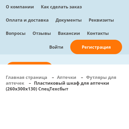
О компании
Как сделать заказ
Оплата и доставка
Документы
Реквизиты
Вопросы
Отзывы
Вакансии
Контакты
Регистрация
Войти
Отправить заявку
Главная страница
–
Аптечки
–
Футляры для
аптечек
–
Пластиковый шкаф для аптечки
info@sunmed.ru
(260х300х130) СпецТехсбыт
Пн – Пт: с 10:00 - 18:00
+7 (495) 730-90-25
Перезвоните мне
0
В корзине
0 позиций, 0 руб.