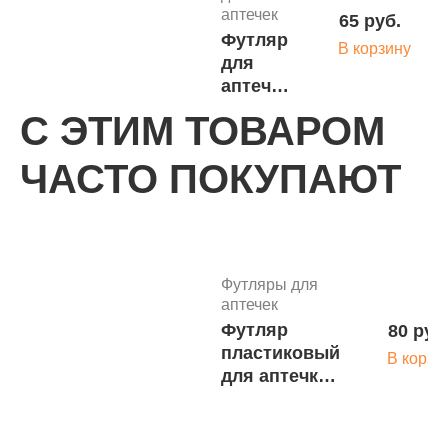
аптечек
65 руб.
Футляр
В корзину
для
аптечки
черный
С ЭТИМ ТОВАРОМ
20х17х8
Футляры для
ЧАСТО ПОКУПАЮТ
аптечек
820 ру
Пластиковый
В корзи
чемоданчик
для аптечек
(260х300х100)
Футляры для
СпецТехСбыт
аптечек
Футляр
80 руб
Футляры для
пластиковый
В корзи
аптечек
для аптечки
1 100 р
Ящик для
(176*235*59),
В корз
медикаментов
цвет чёрный
(аптечка)