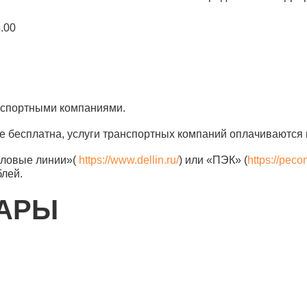
8.00
анспортными компаниями.
е бесплатна, услуги транспортных компаний оплачиваются 
еловые линии»(
https://www.dellin.ru/
) или «ПЭК» (
https://peco
блей.
ВАРЫ