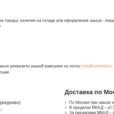
ик товара, наличия на складе или оформления заказа - пиш
.
авьте реквизиты вашей компании на почту:
info@sunmed.ru
.
сьме.
Доставка по Мо
дведково)
По Москве при заказе н
В пределах МКАД – от 1
я?
За пределами МКАД – 