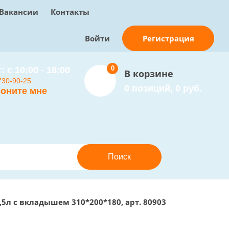
Вакансии
Контакты
Регистрация
Войти
0
: с 10:00 - 18:00
В корзине
730-90-25
0 позиций, 0 руб.
оните мне
л с вкладышем 310*200*180, арт. 80903