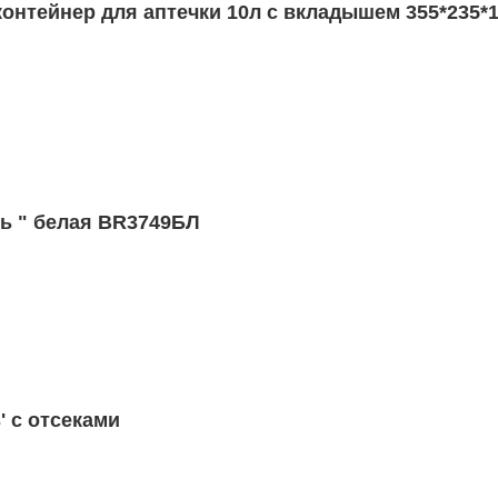
ейнер для аптечки 10л с вкладышем 355*235*19
ь " белая BR3749БЛ
' с отсеками