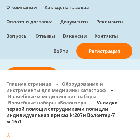
О компании
Как сделать заказ
Оплата и доставка
Документы
Реквизиты
Вопросы
Отзывы
Вакансии
Контакты
Регистрация
Войти
Отправить заявку
Главная страница
–
Оборудование и
инструменты для медицины катастроф
–
info@sunmed.ru
Врачебные и медицинские наборы
–
Врачебные наборы «Волонтер»
–
Укладка
Пн – Пт: с 10:00 - 18:00
первой помощи сотрудниками полиции
+7 (495) 730-90-25
индивидуальная приказ №207н Волонтер-7
Перезвоните мне
м.1670
0
В корзине
0 позиций, 0 руб.