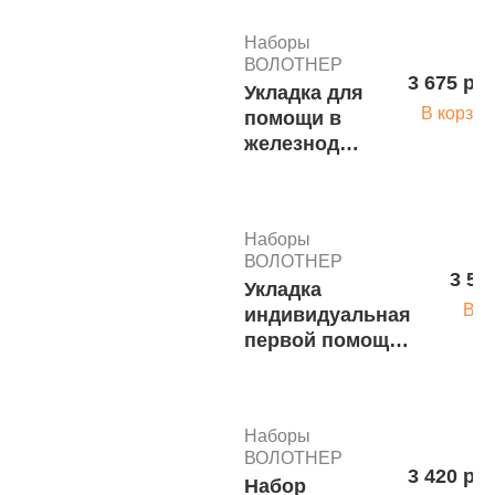
Наборы
ВОЛОТНЕР
3 675 руб
Укладка для
В корзин
помощи в
железнодор.
транспорте
приказ
№258н
Наборы
сумка-чехол
ВОЛОТНЕР
Волонтер-6
3 55
Укладка
м.1692
В к
индивидуальная
первой помощи
судебными
приставами
приказ №208н
Наборы
Волонтер-6
ВОЛОТНЕР
м.1679
3 420 руб
Набор