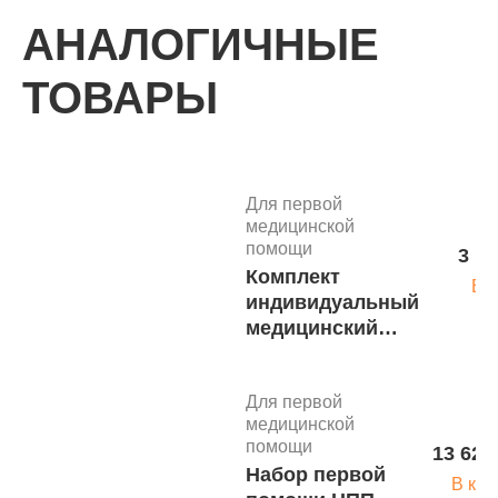
АНАЛОГИЧНЫЕ
ТОВАРЫ
Для первой
медицинской
помощи
3 15
Комплект
В 
индивидуальный
медицинский
гражданской
защиты КИМГЗ-
Для первой
"МЕДПЛАНТ" в
медицинской
подсумке
помощи
13 620
«Волонтер-6» -
Набор первой
приказ 1164н
В кор