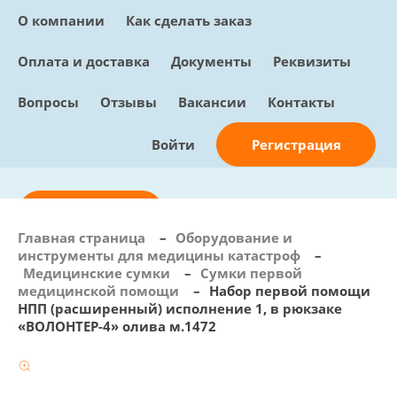
О компании
Как сделать заказ
Оплата и доставка
Документы
Реквизиты
Вопросы
Отзывы
Вакансии
Контакты
Регистрация
Войти
Отправить заявку
Главная страница
–
Оборудование и
инструменты для медицины катастроф
–
info@sunmed.ru
Медицинские сумки
–
Сумки первой
медицинской помощи
–
Набор первой помощи
Пн – Пт: с 10:00 - 18:00
НПП (расширенный) исполнение 1, в рюкзаке
+7 (495) 730-90-25
«ВОЛОНТЕР-4» олива м.1472
Перезвоните мне
0
В корзине
0 позиций, 0 руб.