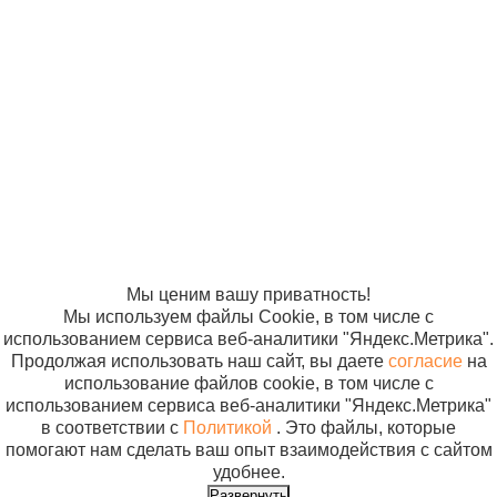
медицинской
универсальной
© ООО
Продвижение —
помощи
7 350 
раскладной
«Компания
«ЭВРИКА»
Набор первой
СУРт-01 олива
Солнышко»
В кор
помоши НПП
2005-2026
Карта сайта
м.1446
(базовый)
Политика в
отношении
исполнение 2,
обработки
в сумке
персональных
универсальной
данных
раскладной
Согласие на
СУР-01 олива
использование
м.1468
файлов cookie
Мы ценим вашу приватность!
Мы используем файлы Cookie, в том числе с
использованием сервиса веб-аналитики "Яндекс.Метрика".
Продолжая использовать наш сайт, вы даете
согласие
на
использование файлов cookie, в том числе с
использованием сервиса веб-аналитики "Яндекс.Метрика"
в соответствии с
Политикой
. Это файлы, которые
помогают нам сделать ваш опыт взаимодействия с сайтом
удобнее.
Развернуть