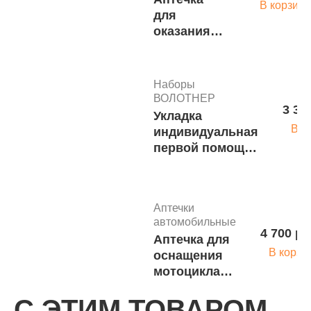
В корзину
для
оказания
первой
помощи
работникам
Наборы
в сумке-
ВОЛОТНЕР
3 35
чехле
Укладка
Волонтер-6
В к
индивидуальная
м.1659
первой помощи
судебными
приставами
приказ №208н в
Аптечки
подсумке
автомобильные
Волонтер-7
4 700 ру
Аптечка для
м.1680
В корзи
оснащения
мотоцикла
сотрудника
С ЭТИМ ТОВАРОМ
ГИБДД и