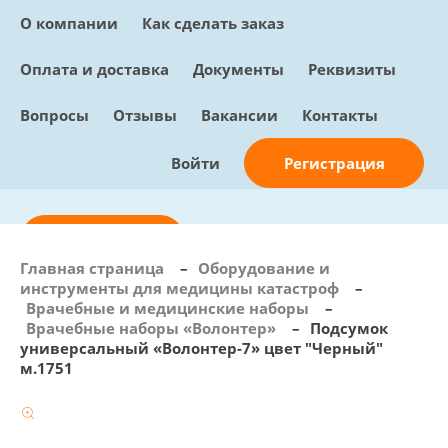
О компании
Как сделать заказ
Оплата и доставка
Документы
Реквизиты
Вопросы
Отзывы
Вакансии
Контакты
Регистрация
Войти
Отправить заявку
Главная страница
–
Оборудование и
инструменты для медицины катастроф
–
info@sunmed.ru
Врачебные и медицинские наборы
–
Врачебные наборы «Волонтер»
–
Подсумок
Пн – Пт: с 10:00 - 18:00
универсальный «Волонтер-7» цвет "Черный"
+7 (495) 730-90-25
м.1751
Перезвоните мне
0
В корзине
0 позиций, 0 руб.