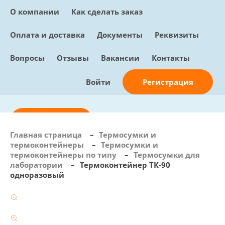
О компании
Как сделать заказ
Оплата и доставка
Документы
Реквизиты
Вопросы
Отзывы
Вакансии
Контакты
Регистрация
Войти
Отправить заявку
Главная страница
–
Термосумки и
термоконтейнеры
–
Термосумки и
info@sunmed.ru
термоконтейнеры по типу
–
Термосумки для
лаборатории
–
Термоконтейнер ТК-90
Пн – Пт: с 10:00 - 18:00
одноразовый
+7 (495) 730-90-25
Перезвоните мне
0
В корзине
0 позиций, 0 руб.