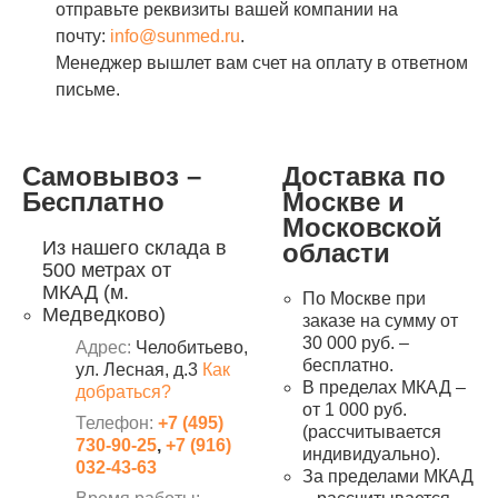
отправьте реквизиты вашей компании на
почту:
info@sunmed.ru
.
Менеджер вышлет вам счет на оплату в ответном
письме.
Самовывоз –
Доставка по
Бесплатно
Москве и
Московской
Из нашего склада в
области
500 метрах от
МКАД (м.
По Москве при
Медведково)
заказе на сумму от
30 000 руб. –
Адрес:
Челобитьево,
бесплатно.
ул. Лесная, д.3
Как
В пределах МКАД –
добраться?
от 1 000 руб.
Телефон:
+7 (495)
(рассчитывается
730-90-25
,
+7 (916)
индивидуально).
032-43-63
За пределами МКАД