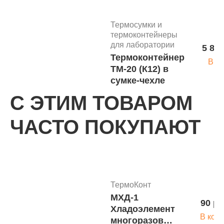
Термосумки и
термоконтейнеры
для лаборатории
5 830
Термоконтейнер
В к
ТМ-20 (К12) в
сумке-чехле
С ЭТИМ ТОВАРОМ
Термосумки и
ЧАСТО ПОКУПАЮТ
термоконтейнеры
для лаборатории
6 400
Термоконтейнер
В к
ТМ-52-П в
гофрокоробке
ТермоКонт
МХД-1
90 ру
Хладоэлемент
Термосумки и
В кор
термоконтейнеры
многоразовый