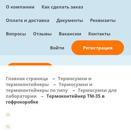
О компании
Как сделать заказ
Оплата и доставка
Документы
Реквизиты
Вопросы
Отзывы
Вакансии
Контакты
Регистрация
Войти
Отправить заявку
Главная страница
–
Термосумки и
термоконтейнеры
–
Термосумки и
info@sunmed.ru
термоконтейнеры по типу
–
Термосумки для
лаборатории
–
Термоконтейнер ТМ-35 в
Пн – Пт: с 10:00 - 18:00
гофрокоробке
+7 (495) 730-90-25
Перезвоните мне
0
В корзине
0 позиций, 0 руб.