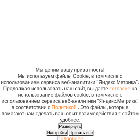
«Компания
«ЭВРИКА»
Сумка
Солнышко»
В кор
холодильник
2005-2026
Карта сайта
ТХ-14 на 14
Политика в
отношении
литров
обработки
персональных
данных
Согласие на
использование
файлов cookie
Мы ценим вашу приватность!
Мы используем файлы Cookie, в том числе с
использованием сервиса веб-аналитики "Яндекс.Метрика".
Продолжая использовать наш сайт, вы даете
согласие
на
использование файлов cookie, в том числе с
использованием сервиса веб-аналитики "Яндекс.Метрика"
в соответствии с
Политикой
. Это файлы, которые
помогают нам сделать ваш опыт взаимодействия с сайтом
удобнее.
Развернуть
Настройки
Принять все
Подробнее