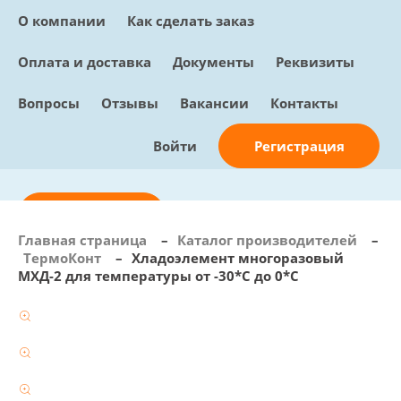
О компании
Как сделать заказ
Оплата и доставка
Документы
Реквизиты
Вопросы
Отзывы
Вакансии
Контакты
Регистрация
Войти
Отправить заявку
Главная страница
–
Каталог производителей
–
ТермоКонт
–
Хладоэлемент многоразовый
info@sunmed.ru
МХД-2 для температуры от -30*С до 0*С
Пн – Пт: с 10:00 - 18:00
+7 (495) 730-90-25
Перезвоните мне
0
В корзине
0 позиций, 0 руб.