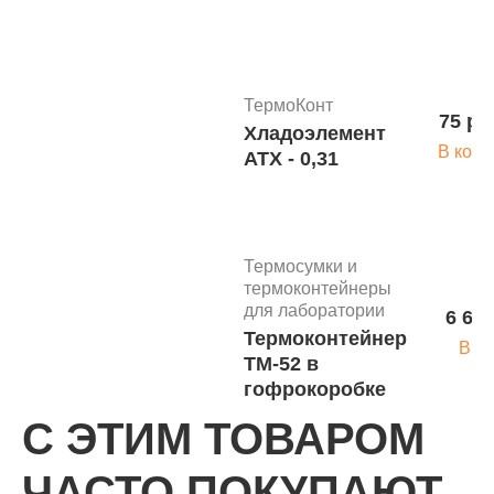
для
температуры
от +2*С до
+8*С
ТермоКонт
75 ру
Хладоэлемент
В корз
АТХ - 0,31
Термосумки и
термоконтейнеры
для лаборатории
6 615
Термоконтейнер
В к
ТМ-52 в
гофрокоробке
С ЭТИМ ТОВАРОМ
Термосумки и
ЧАСТО ПОКУПАЮТ