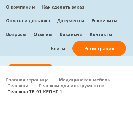
О компании
Как сделать заказ
Оплата и доставка
Документы
Реквизиты
Вопросы
Отзывы
Вакансии
Контакты
Регистрация
Войти
Отправить заявку
Главная страница
–
Медицинская мебель
–
Тележки
–
Тележки для инструментов
–
info@sunmed.ru
Тележка ТБ-01-КРОНТ-1
Пн – Пт: с 10:00 - 18:00
+7 (495) 730-90-25
Перезвоните мне
0
В корзине
0 позиций, 0 руб.