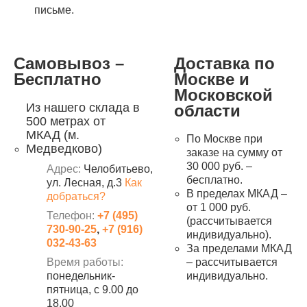
письме.
Самовывоз –
Доставка по
Бесплатно
Москве и
Московской
Из нашего склада в
области
500 метрах от
МКАД (м.
По Москве при
Медведково)
заказе на сумму от
30 000 руб. –
Адрес:
Челобитьево,
бесплатно.
ул. Лесная, д.3
Как
В пределах МКАД –
добраться?
от 1 000 руб.
Телефон:
+7 (495)
(рассчитывается
730-90-25
,
+7 (916)
индивидуально).
032-43-63
За пределами МКАД
Время работы:
– рассчитывается
понедельник-
индивидуально.
пятница, с 9.00 до
18.00