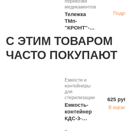
перевозки
медикаментов
Подроб
Тележка
ТМп-
"КРОНТ"-2п
(н/п пласт.)
С ЭТИМ ТОВАРОМ
3-х ярусные
ЧАСТО ПОКУПАЮТ
тележки
Тележка
Подроб
ТМп-
"КРОНТ"-1м
Емкости и
(н/п нерж.)
контейнеры
для
стерилизации
625 руб.
Тележки для
Емкость-
перевозки
В корзину
медикаментов
контейнер
Подроб
Тележка
КДС-3-
ТМп-
"КРОНТ"