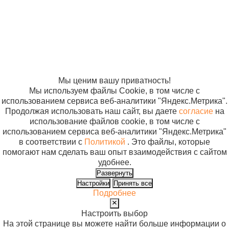
отношении
Емкости и контейнеры
обработки
для игл
персональных
Коробка
2 
данных
стерилизационная
В
Согласие на
КСКФ-3 Ока-Медик
использование
м.10365
файлов cookie
Мы ценим вашу приватность!
Мы используем файлы Cookie, в том числе с
использованием сервиса веб-аналитики "Яндекс.Метрика".
Продолжая использовать наш сайт, вы даете
согласие
на
использование файлов cookie, в том числе с
использованием сервиса веб-аналитики "Яндекс.Метрика"
в соответствии с
Политикой
. Это файлы, которые
помогают нам сделать ваш опыт взаимодействия с сайтом
удобнее.
Развернуть
Настройки
Принять все
Подробнее
Настроить выбор
На этой странице вы можете найти больше информации о