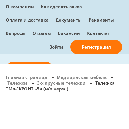
О компании
Как сделать заказ
Оплата и доставка
Документы
Реквизиты
Вопросы
Отзывы
Вакансии
Контакты
Регистрация
Войти
Отправить заявку
Главная страница
–
Медицинская мебель
–
Тележки
–
3-х ярусные тележки
–
Тележка
info@sunmed.ru
ТМп-"КРОНТ"-5н (н/п нерж.)
Пн – Пт: с 10:00 - 18:00
+7 (495) 730-90-25
Перезвоните мне
0
В корзине
0 позиций, 0 руб.