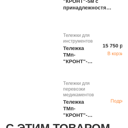
"КРОНТ"-5м c
принадлежностями
(н/п нерж.) м.41283
Тележки для
инструментов
15 750 руб
Тележка
В корзин
ТМп-
"КРОНТ"-5м
(н/п нерж.)
Тележки для
перевозки
медикаментов
Подроб
Тележка
ТМп-
"КРОНТ"-2п
(н/п пласт.)