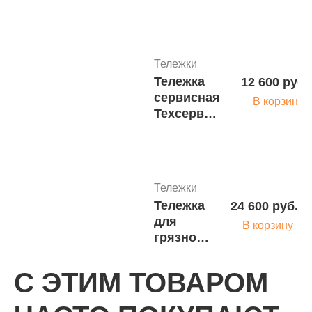
ТИ-2- ВШ-01-
"КРОНТ"-1 с
принадлежностями
Тележки
Тележка
12 600 руб.
сервисная
В корзину
Техсервис
М138-02
м.8671
Тележки
Тележка
24 600 руб.
для
В корзину
грязного
белья
ДЗМО
С ЭТИМ ТОВАРОМ
ТПГБ
м.6708
Тележки