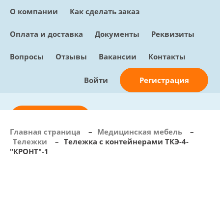
О компании
Как сделать заказ
Оплата и доставка
Документы
Реквизиты
Вопросы
Отзывы
Вакансии
Контакты
Регистрация
Войти
Отправить заявку
Главная страница
–
Медицинская мебель
–
Тележки
–
Тележка с контейнерами ТКЭ-4-
info@sunmed.ru
"КРОНТ"-1
Пн – Пт: с 10:00 - 18:00
+7 (495) 730-90-25
Перезвоните мне
0
В корзине
0 позиций, 0 руб.