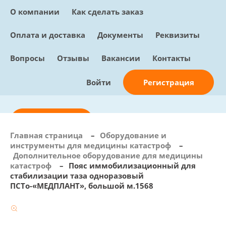
О компании
Как сделать заказ
Оплата и доставка
Документы
Реквизиты
Вопросы
Отзывы
Вакансии
Контакты
Регистрация
Войти
Отправить заявку
Главная страница
–
Оборудование и
инструменты для медицины катастроф
–
info@sunmed.ru
Дополнительное оборудование для медицины
катастроф
–
Пояс иммобилизационный для
Пн – Пт: с 10:00 - 18:00
стабилизации таза одноразовый
+7 (495) 730-90-25
ПСТо-«МЕДПЛАНТ», большой м.1568
Перезвоните мне
0
В корзине
0 позиций, 0 руб.