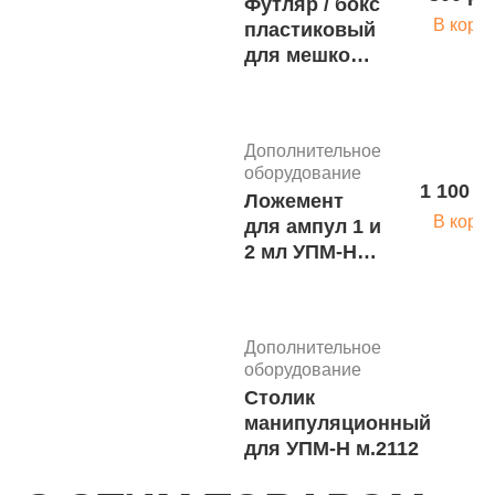
Футляр / бокс
В корз
пластиковый
для мешков
дыхательных
типа АМБУ и
прочих
Дополнительное
медицинских
оборудование
изделий
1 100 р
Ложемент
(малый)
В корз
для ампул 1 и
м.1693
2 мл УПМ-Н
м.2108
Дополнительное
оборудование
5
Столик
В
манипуляционный
для УПМ-Н м.2112