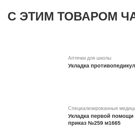
С ЭТИМ ТОВАРОМ Ч
Дополнительное оборудован
Шприц пистолет для вн
Аптечки для школы
Укладка противопедикул
Дополнительное оборудован
Пояс иммобилизационны
ПСТо-«МЕДПЛАНТ», бол
Специализированные медици
Укладка первой помощи на гражданском воздушном судне (без медикаментов)
приказ №259 м1665