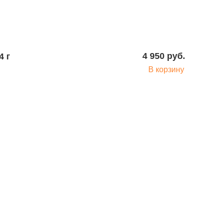
Подробнее
4 950 руб.
4 г
В корзину
400 руб.
ности
В корзину
400 руб.
квизиты:
+7 (495) 730-90-25
НН 7716564434
info@sunmed.ru
В корзину
ГРН 1067760304633
идический адрес
9344, г. Москва, вн.тер.г.
16 440 руб.
ниципальный Округ
В корзину
бушкинский, ул
исейская, д. 5, помещ.