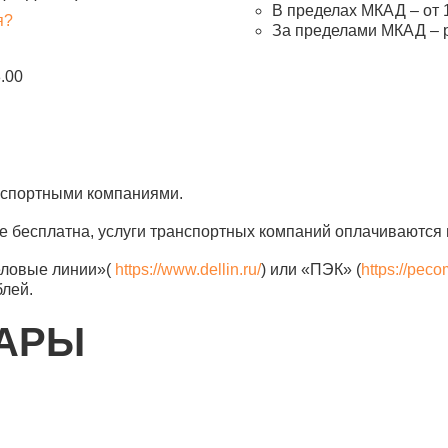
В пределах МКАД – от 1
я?
За пределами МКАД – 
8.00
анспортными компаниями.
е бесплатна, услуги транспортных компаний оплачиваются 
еловые линии»(
https://www.dellin.ru/
) или «ПЭК» (
https://peco
блей.
ВАРЫ