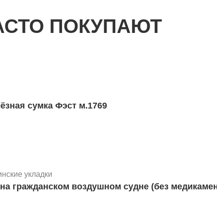
АСТО ПОКУПАЮТ
ие
утрикостных инъекций BIG детский
ёзная сумка Фэст м.1769
ие
й для стабилизации таза одноразовый
ьшой м.1568
нские укладки