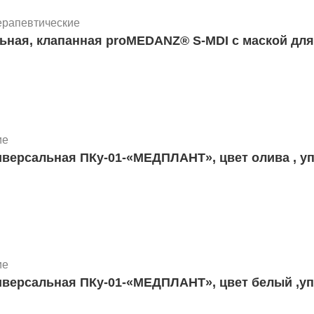
ерапевтические
ьная, клапанная proMEDANZ® S-MDI с маской для
ие
версальная ПКу-01-«МЕДПЛАНТ», цвет олива , у
ие
иверсальная ПКу-01-«МЕДПЛАНТ», цвет белый ,уп