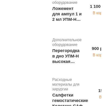
оборудование
1 100 р
Ложемент
В корз
для ампул 1 и
2 мл УПМ-Н
м.2108
Дополнительное
оборудование
900 ру
Перегородка
В корз
в дно УПМ-Н
высокая
м.2107
Расходные
материалы для
хирургии
150
Салфетки
В к
гемостатические