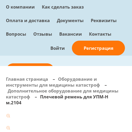
О компании
Как сделать заказ
Оплата и доставка
Документы
Реквизиты
Вопросы
Отзывы
Вакансии
Контакты
Регистрация
Войти
Отправить заявку
Главная страница
–
Оборудование и
инструменты для медицины катастроф
–
info@sunmed.ru
Дополнительное оборудование для медицины
катастроф
–
Плечевой ремень для УПМ-Н
Пн – Пт: с 10:00 - 18:00
м.2104
+7 (495) 730-90-25
Перезвоните мне
0
В корзине
0 позиций, 0 руб.