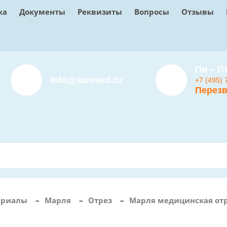
ка
Документы
Реквизиты
Вопросы
Отзывы
Пн – Пт
info@sunmed.ru
+7 (495) 
Перезв
ериалы
–
Марля
–
Отрез
–
Марля медицинская отр