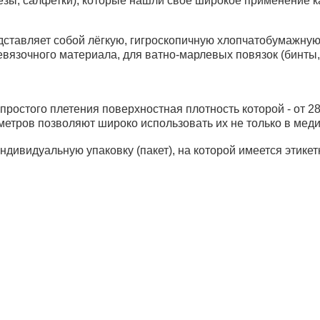
ы, салфетки), которые нашли свое широкое применение как
тавляет собой лёгкую, гигроскопичную хлопчатобумажную 
евязочного материала, для ватно-марлевых повязок (бинты
ростого плетения поверхностная плотность которой - от 28,
етров позволяют широко использовать их не только в меди
ндивидуальную упаковку (пакет), на которой имеется этикет