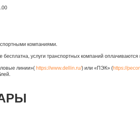
8.00
анспортными компаниями.
е бесплатна, услуги транспортных компаний оплачиваются 
еловые линии»(
https://www.dellin.ru/
) или «ПЭК» (
https://peco
блей.
ВАРЫ