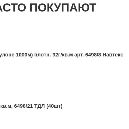
АСТО ПОКУПАЮТ
м
/кв.м ТДЛ (40шт)
лоне 1000м) плотн. 32г/кв.м арт. 6498/8 Навтекс
м
 5м) пл. 28г/кв.м (Е.С.) (50шт)
м
/кв.м, 6498/21 ТДЛ (40шт)