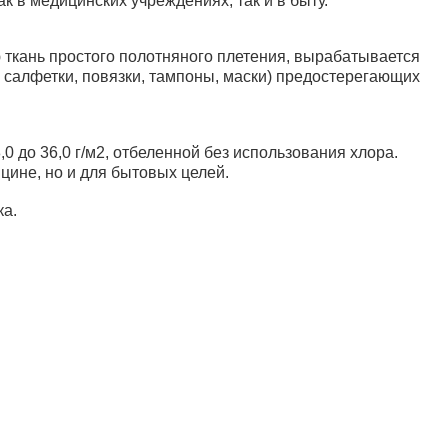
 в медицинских учреждениях, так и в быту.
ткань простого полотняного плетения, вырабатывается
, салфетки, повязки, тампоны, маски) предостерегающих
0 до 36,0 г/м2, отбеленной без использования хлора.
цине, но и для бытовых целей.
ка.