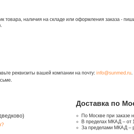
ик товара, наличия на складе или оформления заказа - пиш
.
авьте реквизиты вашей компании на почту:
info@sunmed.ru
.
сьме.
Доставка по Мо
дведково)
По Москве при заказе н
В пределах МКАД – от 1
я?
За пределами МКАД – 