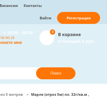
Вакансии
Контакты
Регистрация
Войти
0
: с 10:00 - 18:00
В корзине
730-90-25
0 позиций, 0 руб.
оните мне
ез 5 метров
–
Марля (отрез 5м) пл. 32г/кв.м ,