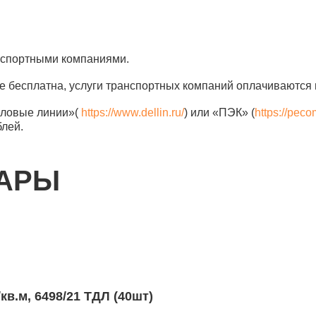
анспортными компаниями.
е бесплатна, услуги транспортных компаний оплачиваются 
еловые линии»(
https://www.dellin.ru/
) или «ПЭК» (
https://peco
блей.
ВАРЫ
м
/кв.м, 6498/21 ТДЛ (40шт)