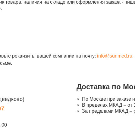
ик товара, наличия на складе или оформления заказа - пиш
.
авьте реквизиты вашей компании на почту:
info@sunmed.ru
.
сьме.
Доставка по Мо
дведково)
По Москве при заказе н
В пределах МКАД – от 1
я?
За пределами МКАД – 
8.00