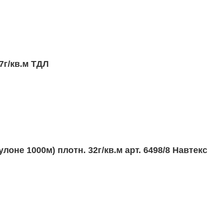
м
 5м) пл. 28г/кв.м (Е.С.) (50шт)
7г/кв.м ТДЛ
м
/кв.м , 6498/8 Лайф ТДЛ (40шт)
лоне 1000м) плотн. 32г/кв.м арт. 6498/8 Навтекс