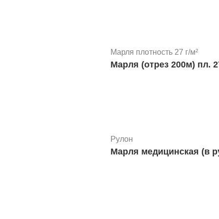
Марля медицинская отрез 5 
Марля (отрез
Марля плотность 27 г/м²
Марля (отрез 200м) пл. 2
Марля медицинская отрез 5 
Марля (отрез 5м) пл. 32г
Рулон
Марля медицинская (в ру