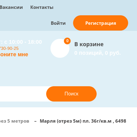
Вакансии
Контакты
Регистрация
Войти
0
: с 10:00 - 18:00
В корзине
730-90-25
0 позиций, 0 руб.
оните мне
ез 5 метров
–
Марля (отрез 5м) пл. 36г/кв.м , 6498