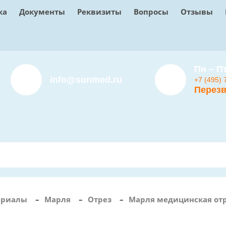
ка
Документы
Реквизиты
Вопросы
Отзывы
Пн – Пт
info@sunmed.ru
+7 (495) 
Перезв
ериалы
–
Марля
–
Отрез
–
Марля медицинская отр