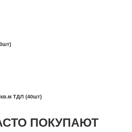
м
60шт)
м
/кв.м ТДЛ (40шт)
АСТО ПОКУПАЮТ