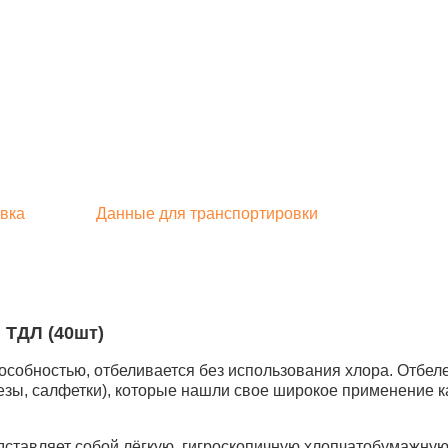
вка
Данные для транспортировки
ф ТДЛ (40шт)
обностью, отбеливается без использования хлора. Отбеле
ы, салфетки), которые нашли свое широкое применение как
тавляет собой лёгкую, гигроскопичную хлопчатобумажную 