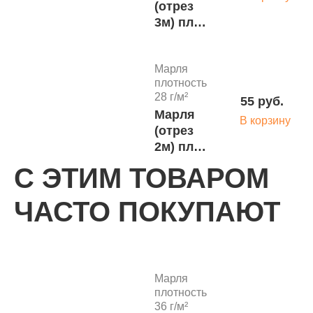
(отрез
3м) пл.
28г/кв.м
ТДЛ
Марля
(150шт)
плотность
28 г/м²
55 руб.
Марля
В корзину
(отрез
2м) пл.
28г/кв.м
С ЭТИМ ТОВАРОМ
ТДЛ
Марля
(200шт)
ЧАСТО ПОКУПАЮТ
плотность
28 г/м²
33 руб.
Марля
В корзину
(отрез
1м) пл.
Марля
28г/кв.м
плотность
ТДЛ
36 г/м²