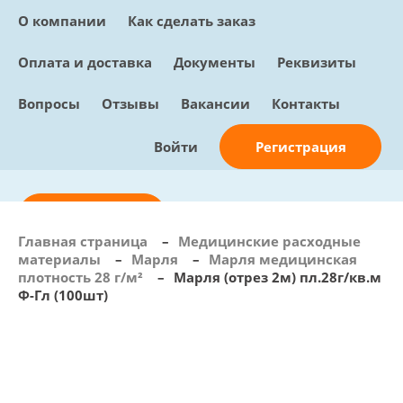
О компании
Как сделать заказ
Оплата и доставка
Документы
Реквизиты
Вопросы
Отзывы
Вакансии
Контакты
Регистрация
Войти
Отправить заявку
Главная страница
–
Медицинские расходные
материалы
–
Марля
–
Марля медицинская
info@sunmed.ru
плотность 28 г/м²
–
Марля (отрез 2м) пл.28г/кв.м
Ф-Гл (100шт)
Пн – Пт: с 10:00 - 18:00
+7 (495) 730-90-25
Перезвоните мне
0
В корзине
0 позиций, 0 руб.