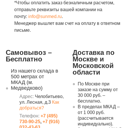
*Чтобы оплатить заказ безналичным расчетом,
отправьте реквизиты вашей компании на
почту:
info@sunmed.ru
.
Менеджер вышлет вам счет на оплату в ответном
письме.
Самовывоз –
Доставка по
Бесплатно
Москве и
Московской
Из нашего склада в
области
500 метрах от
МКАД (м.
По Москве при
Медведково)
заказе на сумму от
30 000 руб. –
Адрес:
Челобитьево,
бесплатно.
ул. Лесная, д.3
Как
В пределах МКАД –
добраться?
от 1 000 руб.
Телефон:
+7 (495)
(рассчитывается
730-90-25
,
+7 (916)
индивидуально).
032-43-63