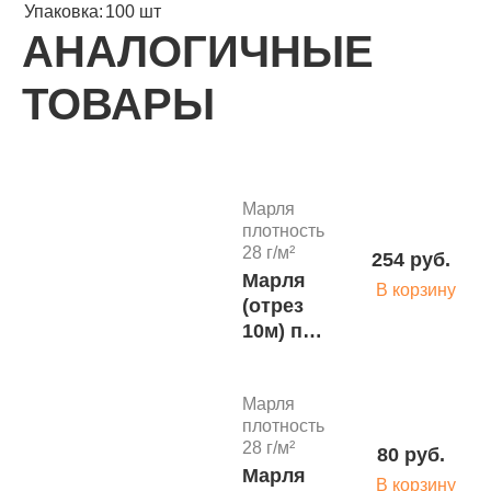
Упаковка:
100 шт
АНАЛОГИЧНЫЕ
ТОВАРЫ
Марля
плотность
28 г/м²
254 руб.
Марля
В корзину
(отрез
10м) пл.
28г/кв.м
ТДЛ
Марля
(40шт)
плотность
28 г/м²
80 руб.
Марля
В корзину