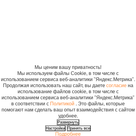
«Компания
«ЭВРИКА»
Термоконтейнер
Солнышко»
В к
ТМ-80 в
2005-2026
Карта сайта
гофрокоробке
Политика в
отношении
обработки
персональных
данных
Согласие на
использование
файлов cookie
Мы ценим вашу приватность!
Мы используем файлы Cookie, в том числе с
использованием сервиса веб-аналитики "Яндекс.Метрика".
Продолжая использовать наш сайт, вы даете
согласие
на
использование файлов cookie, в том числе с
использованием сервиса веб-аналитики "Яндекс.Метрика"
в соответствии с
Политикой
. Это файлы, которые
помогают нам сделать ваш опыт взаимодействия с сайтом
удобнее.
Развернуть
Настройки
Принять все
Подробнее