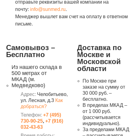
отправьте реквизиты вашей компании на
почту:
info@sunmed.ru
.
Менеджер вышлет вам счет на оплату в ответном
письме.
Самовывоз –
Доставка по
Бесплатно
Москве и
Московской
Из нашего склада в
области
500 метрах от
МКАД (м.
По Москве при
Медведково)
заказе на сумму от
30 000 руб. –
Адрес:
Челобитьево,
бесплатно.
ул. Лесная, д.3
Как
В пределах МКАД –
добраться?
от 1 000 руб.
Телефон:
+7 (495)
(рассчитывается
730-90-25
,
+7 (916)
индивидуально).
032-43-63
За пределами МКАД
Время работы:
– рассчитывается