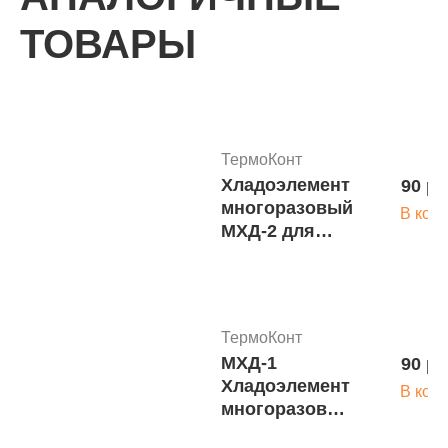
ТОВАРЫ
ТермоКонт
Хладоэлемент
90 ру
многоразовый
В кор
МХД-2 для
температуры
от -30*С до
0*С
ТермоКонт
МХД-1
90 ру
Хладоэлемент
В кор
многоразовый
для