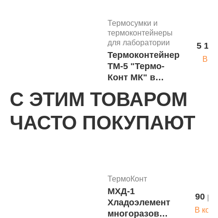
температуры
от +2*С до
Термосумки и
+8*С
термоконтейнеры
для лаборатории
5 100
Термоконтейнер
В к
ТМ-5 "Термо-
Конт МК" в
сумке-чехле
С ЭТИМ ТОВАРОМ
Термосумки и
ЧАСТО ПОКУПАЮТ
термоконтейнеры
для лаборатории
3 450
Термоконтейнер
В к
ТМ-20 П в
гофрокоробке
ТермоКонт
МХД-1
90 ру
Термосумки и
Хладоэлемент
термоконтейнеры
В кор
многоразовый
для лаборатории