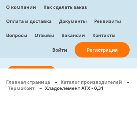
О компании
Как сделать заказ
Оплата и доставка
Документы
Реквизиты
Вопросы
Отзывы
Вакансии
Контакты
Регистрация
Войти
Отправить заявку
Главная страница
–
Каталог производителей
–
ТермоКонт
–
Хладоэлемент АТХ - 0,31
info@sunmed.ru
Пн – Пт: с 10:00 - 18:00
+7 (495) 730-90-25
Перезвоните мне
0
В корзине
0 позиций, 0 руб.