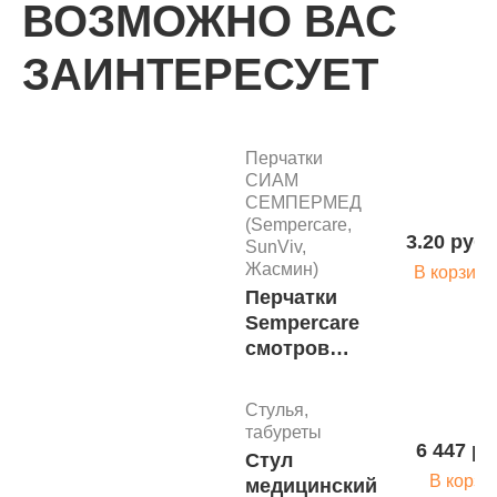
ВОЗМОЖНО ВАС
ЗАИНТЕРЕСУЕТ
КАТАЛОГ
Перчатки
СИАМ
СЕМПЕРМЕД
(Sempercare,
3.20 руб.
SunViv,
Жасмин)
В корзину
Перчатки
Sempercare
смотровые
(1-хлор.)
стомат.
Стулья,
текстур. н/о
табуреты
(уп/1000
6 447 ру
Стул
шт), р. М
В корзи
медицинский