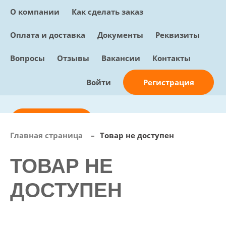
О компании
Как сделать заказ
Оплата и доставка
Документы
Реквизиты
Вопросы
Отзывы
Вакансии
Контакты
Регистрация
Войти
Отправить заявку
Главная страница
–
Товар не доступен
info@sunmed.ru
ТОВАР НЕ
Пн – Пт: с 10:00 - 18:00
+7 (495) 730-90-25
ДОСТУПЕН
Перезвоните мне
0
В корзине
0 позиций, 0 руб.