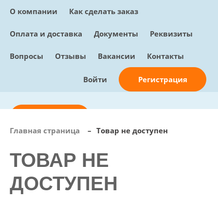
О компании
Как сделать заказ
Оплата и доставка
Документы
Реквизиты
Вопросы
Отзывы
Вакансии
Контакты
Регистрация
Войти
Отправить заявку
Главная страница
–
Товар не доступен
info@sunmed.ru
ТОВАР НЕ
Пн – Пт: с 10:00 - 18:00
+7 (495) 730-90-25
ДОСТУПЕН
Перезвоните мне
0
В корзине
0 позиций, 0 руб.