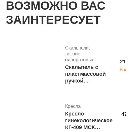
ВОЗМОЖНО ВАС
ЗАИНТЕРЕСУЕТ
КАТАЛОГ
Скальпели,
лезвие
одноразовые
21 р
Скальпель с
В кор
пластмассовой
ручкой
одноразовый
№10
Кресла
Кресло
47 0
гинекологическое
В 
КГ-409 МСК