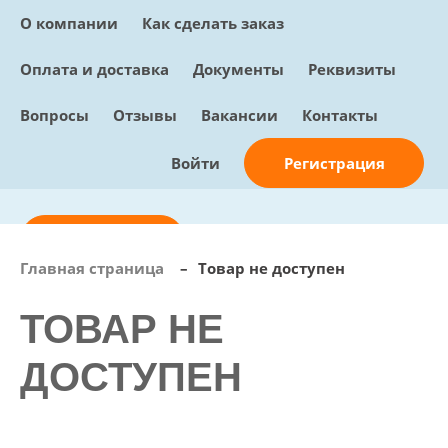
О компании
Как сделать заказ
Оплата и доставка
Документы
Реквизиты
Вопросы
Отзывы
Вакансии
Контакты
Регистрация
Войти
Отправить заявку
Главная страница
–
Товар не доступен
info@sunmed.ru
ТОВАР НЕ
Пн – Пт: с 10:00 - 18:00
+7 (495) 730-90-25
ДОСТУПЕН
Перезвоните мне
0
В корзине
0 позиций, 0 руб.