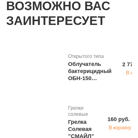
ВОЗМОЖНО ВАС
ЗАИНТЕРЕСУЕТ
КАТАЛОГ
Открытого типа
Облучатель
2 772
бактерицидный
В ко
ОБН-150
"АЗОВ" корпус
м.6534
Грелки
солевые
160 руб.
Грелка
В корзину
Солевая
"СМАЙЛ"