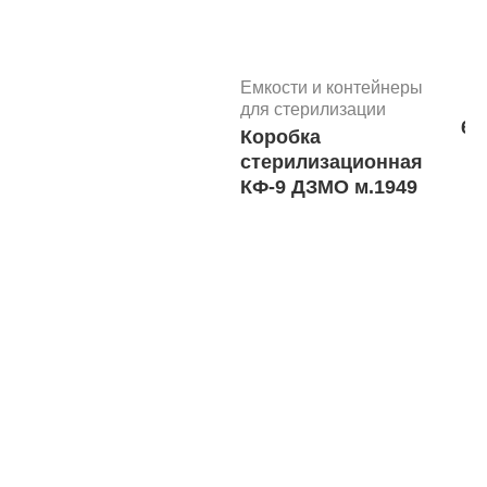
Емкости и контейнеры
для стерилизации
6 
Коробка
В
стерилизационная
КФ-9 ДЗМО м.1949
Отоларингология
Воронка
5.50 р
ушная (D=3,0
В корз
mm)
стерильная,
уп. 200шт/
2000 шт
Дистрибьюто
Поставщики
Корзины