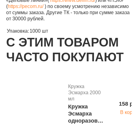
«Деловые линии»(
https://www.dellin.ru/
) или «ПЭК»
(
https://pecom.ru/
) по своему усмотрению независимо
от суммы заказа. Другие ТК - только при сумме заказа
от 30000 рублей.
Упаковка:
1000 шт
С ЭТИМ ТОВАРОМ
ЧАСТО ПОКУПАЮТ
Кружка
Эсмарха 2000
мл
158 ру
Кружка
В корзи
Эсмарха
одноразовая,
стерильная,
2 литра, Арт.