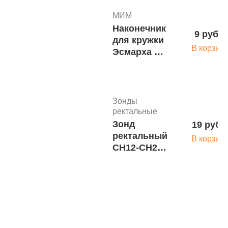
0901Р
МИМ
Наконечник
9 руб.
для кружки
В корзин
Эсмарха и
микроклизм
для детей
стер.
6,7х105 мм
Зонды
ректальные
Зонд
19 руб.
ректальный
В корзин
СН12-СН20
взрослый
(100/800шт)
МИМ
Ректальный набор
однократного