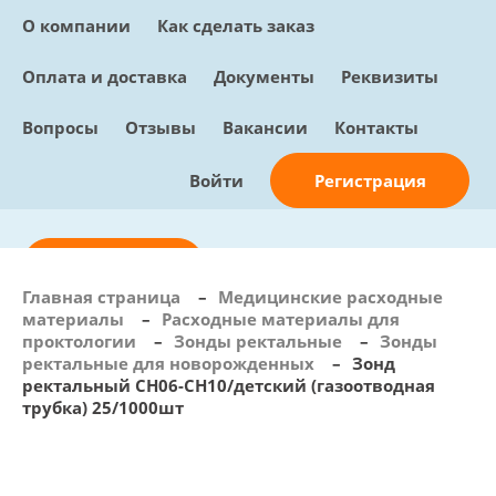
О компании
Как сделать заказ
Оплата и доставка
Документы
Реквизиты
Вопросы
Отзывы
Вакансии
Контакты
Регистрация
Войти
Отправить заявку
Главная страница
–
Медицинские расходные
материалы
–
Расходные материалы для
info@sunmed.ru
проктологии
–
Зонды ректальные
–
Зонды
ректальные для новорожденных
–
Зонд
Пн – Пт: с 10:00 - 18:00
ректальный СН06-СН10/детский (газоотводная
+7 (495) 730-90-25
трубка) 25/1000шт
Перезвоните мне
0
В корзине
0 позиций, 0 руб.