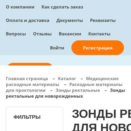
О компании
Как сделать заказ
Оплата и доставка
Документы
Реквизиты
Вопросы
Отзывы
Вакансии
Контакты
Регистрация
Войти
Отправить заявку
Главная страница
–
Каталог
–
Медицинские
расходные материалы
–
Расходные материалы
info@sunmed.ru
для проктологии
–
Зонды ректальные
–
Зонды
ректальные для новорожденных
Пн – Пт: с 10:00 - 18:00
+7 (495) 730-90-25
ЗОНДЫ Р
Перезвоните мне
0
ФИЛЬТРЫ
В корзине
ДЛЯ НОВ
0 позиций, 0 руб.