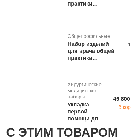
практики
НВОП-02-«Мединт-
М»/«Мп/ Мд»
м.1276
Общепрофильные
Набор изделий
16 
для врача общей
В
практики
НВОП-02-«Мединт-
М» (базовый)
м.1275
Хирургические
медицинские
наборы
46 800 р
Укладка
В корзи
первой
помощи для
оснащения
С ЭТИМ ТОВАРОМ
пожарных