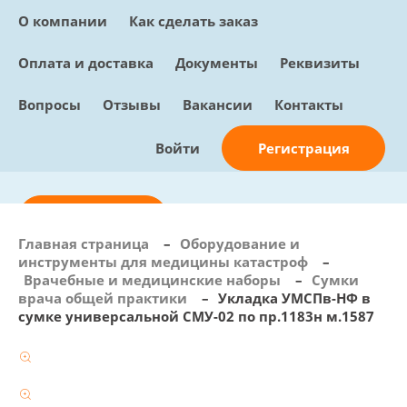
О компании
Как сделать заказ
Оплата и доставка
Документы
Реквизиты
Вопросы
Отзывы
Вакансии
Контакты
Регистрация
Войти
Отправить заявку
Главная страница
–
Оборудование и
инструменты для медицины катастроф
–
info@sunmed.ru
Врачебные и медицинские наборы
–
Сумки
врача общей практики
–
Укладка УМСПв-НФ в
Пн – Пт: с 10:00 - 18:00
сумке универсальной СМУ-02 по пр.1183н м.1587
+7 (495) 730-90-25
Перезвоните мне
0
В корзине
0 позиций, 0 руб.