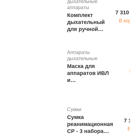
дыхательные
аппараты
7 310 р
Комплект
В корз
дыхательный
для ручной
ИВЛ КД-МП-В
взрослый
м.475
Аппараты
дыхательные
Маска для
По
аппаратов ИВЛ
и
ингаляционного
наркоза(ИН),
арт. Б2-125 (в
уп. 25 шт)
Сумки
Сумка
7 10
реанимационная
В к
СР - 3 набора