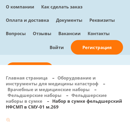
О компании
Как сделать заказ
Оплата и доставка
Документы
Реквизиты
Вопросы
Отзывы
Вакансии
Контакты
Регистрация
Войти
Отправить заявку
Главная страница
–
Оборудование и
инструменты для медицины катастроф
–
info@sunmed.ru
Врачебные и медицинские наборы
–
Фельдшерские наборы
–
Фельдшерские
Пн – Пт: с 10:00 - 18:00
наборы в сумке
–
Набор в сумке фельдшерский
+7 (495) 730-90-25
НФСМП в СМУ-01 м.269
Перезвоните мне
0
В корзине
0 позиций, 0 руб.