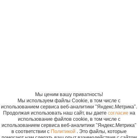
© ООО
Продвижение —
«Компания
«ЭВРИКА»
Солнышко»
2005-2026
Карта сайта
Политика в
отношении
обработки
персональных
данных
Согласие на
использование
файлов cookie
Мы ценим вашу приватность!
Мы используем файлы Cookie, в том числе с
использованием сервиса веб-аналитики "Яндекс.Метрика".
Продолжая использовать наш сайт, вы даете
согласие
на
использование файлов cookie, в том числе с
использованием сервиса веб-аналитики "Яндекс.Метрика"
в соответствии с
Политикой
. Это файлы, которые
помогают нам сделать ваш опыт взаимодействия с сайтом