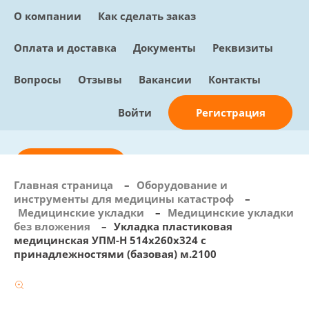
О компании
Как сделать заказ
Оплата и доставка
Документы
Реквизиты
Вопросы
Отзывы
Вакансии
Контакты
Регистрация
Войти
Отправить заявку
Главная страница
–
Оборудование и
инструменты для медицины катастроф
–
info@sunmed.ru
Медицинские укладки
–
Медицинские укладки
без вложения
–
Укладка пластиковая
Пн – Пт: с 10:00 - 18:00
медицинская УПМ-Н 514х260х324 с
+7 (495) 730-90-25
принадлежностями (базовая) м.2100
Перезвоните мне
0
В корзине
0 позиций, 0 руб.