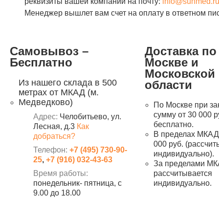
реквизиты вашей компании на почту:
info@sunmed.r
Менеджер вышлет вам счет на оплату в ответном пи
Самовывоз –
Доставка по
Бесплатно
Москве и
Московской
Из нашего склада в 500
области
метрах от МКАД (м.
Медведково)
По Москве при за
сумму от 30 000 р
Адрес:
Челобитьево, ул.
бесплатно.
Лесная, д.3
Как
В пределах МКАД 
добраться?
000 руб. (рассчи
Телефон:
+7 (495) 730-90-
индивидуально).
25
,
+7 (916) 032-43-63
За пределами МК
Время работы:
рассчитывается
понедельник- пятница, с
индивидуально.
9.00 до 18.00