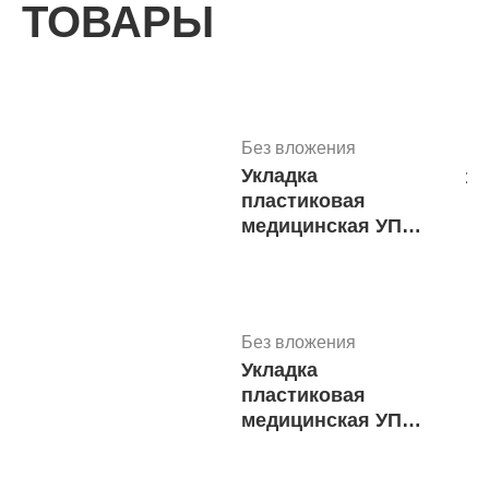
ТОВАРЫ
Без вложения
Укладка
10
пластиковая
медицинская УПМ-
Н с
принадлежностями
514х260х324
(макс.компл.)
Без вложения
м.2101
Укладка
9
пластиковая
медицинская УПМ-
Н 514х260х324 с
принадлежностями