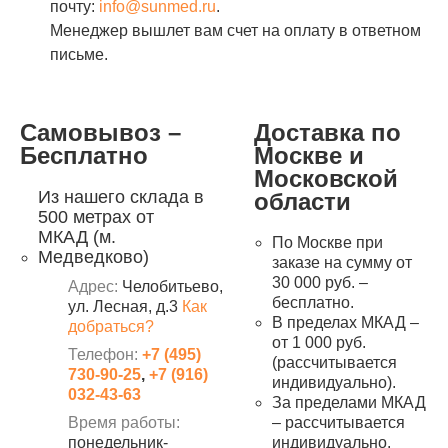
почту:
info@sunmed.ru
.
Менеджер вышлет вам счет на оплату в ответном
письме.
Самовывоз –
Доставка по
Бесплатно
Москве и
Московской
Из нашего склада в
области
500 метрах от
МКАД (м.
По Москве при
Медведково)
заказе на сумму от
30 000 руб. –
Адрес:
Челобитьево,
бесплатно.
ул. Лесная, д.3
Как
В пределах МКАД –
добраться?
от 1 000 руб.
Телефон:
+7 (495)
(рассчитывается
730-90-25
,
+7 (916)
индивидуально).
032-43-63
За пределами МКАД
Время работы:
– рассчитывается
понедельник-
индивидуально.