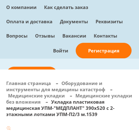
О компании
Как сделать заказ
Оплата и доставка
Документы
Реквизиты
Вопросы
Отзывы
Вакансии
Контакты
Регистрация
Войти
Отправить заявку
Главная страница
–
Оборудование и
инструменты для медицины катастроф
–
info@sunmed.ru
Медицинские укладки
–
Медицинские укладки
без вложения
–
Укладка пластиковая
Пн – Пт: с 10:00 - 18:00
медицинская УПМ-"МЕДПЛАНТ" 390х520 с 2-
+7 (495) 730-90-25
этажными лотками УПМ-П2/3 м.1539
Перезвоните мне
0
В корзине
0 позиций, 0 руб.