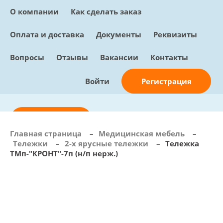
О компании
Как сделать заказ
Оплата и доставка
Документы
Реквизиты
Вопросы
Отзывы
Вакансии
Контакты
Регистрация
Войти
Отправить заявку
Главная страница
–
Медицинская мебель
–
Тележки
–
2-х ярусные тележки
–
Тележка
info@sunmed.ru
ТМп-"КРОНТ"-7п (н/п нерж.)
Пн – Пт: с 10:00 - 18:00
+7 (495) 730-90-25
Перезвоните мне
0
В корзине
0 позиций, 0 руб.