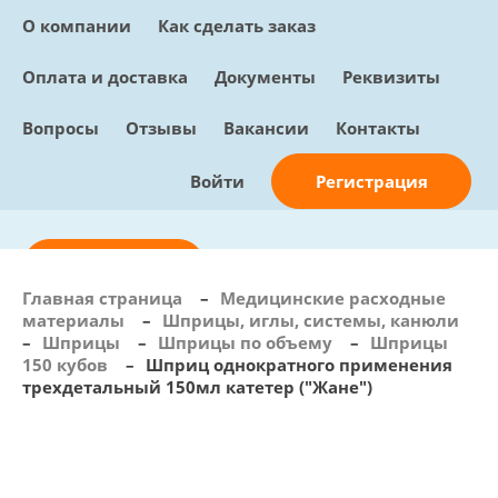
О компании
Как сделать заказ
Оплата и доставка
Документы
Реквизиты
Вопросы
Отзывы
Вакансии
Контакты
Регистрация
Войти
Отправить заявку
Главная страница
–
Медицинские расходные
материалы
–
Шприцы, иглы, системы, канюли
info@sunmed.ru
–
Шприцы
–
Шприцы по объему
–
Шприцы
150 кубов
–
Шприц однократного применения
Пн – Пт: с 10:00 - 18:00
трехдетальный 150мл катетер ("Жане")
+7 (495) 730-90-25
Перезвоните мне
0
В корзине
0 позиций, 0 руб.