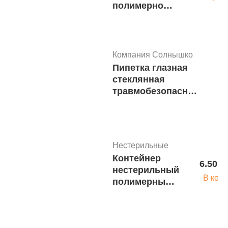
полимерное
"Солнышко"
(типа Ладья)
Компания Солнышко
Пипетка глазная
стеклянная
В
травмобезопасная
"Солнышко" (без
футляра)
(200/5000шт)
Нестерильные
Контейнер
6.50 р
нестерильный
В корз
полимерный
одноразовый
"Солнышко"
60мл, без