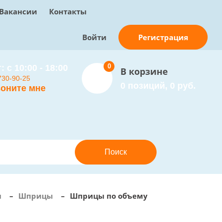
Вакансии
Контакты
Регистрация
Войти
0
: с 10:00 - 18:00
В корзине
730-90-25
0 позиций, 0 руб.
оните мне
и
–
Шприцы
–
Шприцы по объему