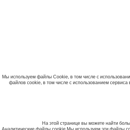
Дист
Пост
Опла
Вопр
© ООО «Компания Солнышко» 2005-2026
Политика в отношении обработки персональных данны
Согласие на использование файлов cookie
Мы используем файлы Cookie, в том числе с использовани
файлов cookie, в том числе с использованием сервиса 
На этой странице вы можете найти бол
Аналитические файлы cookie
Мы используем эти файлы co