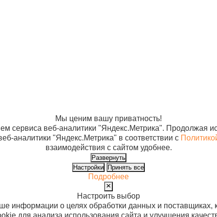
рибьюторам
Банковские реквизиты
Ре
авщики
Новости
И
та и доставка
Статьи
О
ос-ответ
Контакты
Юр
12
Му
Ба
Ен
14
х
Мы ценим вашу приватность!
ем сервиса веб-аналитики "Яндекс.Метрика". Продолжая ис
веб-аналитики "Яндекс.Метрика" в соответствии с
Политико
взаимодействия с сайтом удобнее.
Развернуть
Настройки
Принять все
Подробнее
Настроить выбор
ьше информации о целях обработки данных и поставщиках, 
okie для анализа использования сайта и улучшения качест