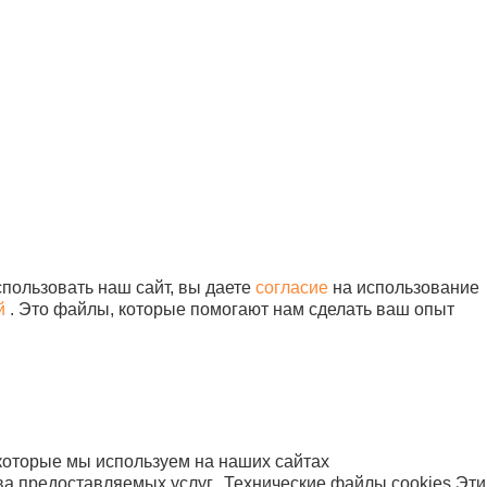
квизиты:
+7 (495) 730-90-25
НН 7716564434
info@sunmed.ru
ГРН 1067760304633
идический адрес
9344, г. Москва, вн.тер.г.
ниципальный Округ
бушкинский, ул
исейская, д. 5, помещ.
/1
Продвижение — «ЭВРИКА»
Карта сайта
пользовать наш сайт, вы даете
согласие
на использование
й
. Это файлы, которые помогают нам сделать ваш опыт
которые мы используем на наших сайтах
ва предоставляемых услуг.
Технические файлы cookies
Эти