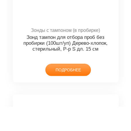
Аппарат магнитотерапии Мавит УЛП-01
Елат
16 117.50 руб.
В КОРЗИНУ
Зонды с тампоном (в пробирке)
Зонд тампон для отбора проб без
пробирки (100шт/уп) Дерево-хлопок,
стерильный, Р-р S дл. 15 см
ПОДРОБНЕЕ
Елатомский приборный завод