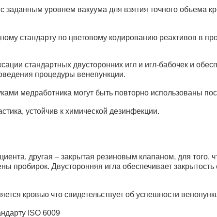
с заданным уровнем вакуума для взятия точного объема к
ому стандарту по цветовому кодированию реактивов в про
сации стандартных двусторонних игл и игл-бабочек и обес
роведения процедуры венепункции.
руками медработника могут быть повторно использованы п
астика, устойчив к химической дезинфекции.
циента, другая – закрытая резиновым клапаном, для того, 
ны пробирок. Двусторонняя игла обеспечивает закрытость с
няется кровью что свидетельствует об успешности венопун
андарту ISO 6009