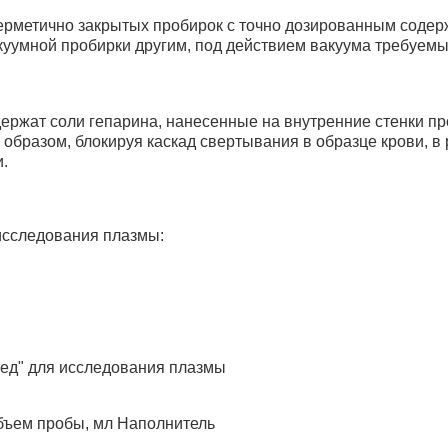
герметично закрытых пробирок с точно дозированным соде
куумной пробирки другим, под действием вакуума требуемы
жат соли гепарина, нанесенные на внутренние стенки проб
образом, блокируя каскад свертывания в образце крови, в 
.
исследования плазмы:
мед" для исследования плазмы
бъем пробы, мл Наполнитель