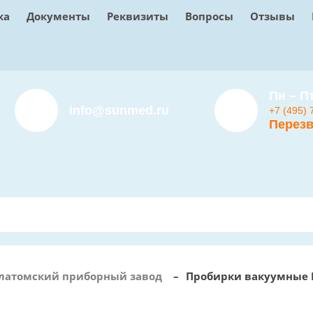
ка
Документы
Реквизиты
Вопросы
Отзывы
Пн – Пт
info@sunmed.ru
+7 (495) 
Перезв
латомский приборный завод
–
Пробирки вакуумные 