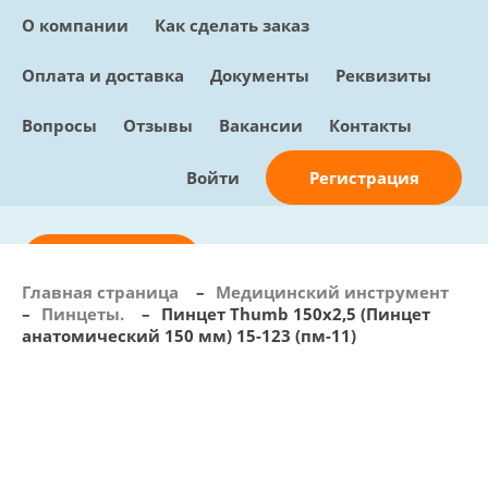
О компании
Как сделать заказ
Оплата и доставка
Документы
Реквизиты
Вопросы
Отзывы
Вакансии
Контакты
Регистрация
Войти
Отправить заявку
Главная страница
–
Медицинский инструмент
–
Пинцеты.
–
Пинцет Thumb 150х2,5 (Пинцет
info@sunmed.ru
анатомический 150 мм) 15-123 (пм-11)
Пн – Пт: с 10:00 - 18:00
+7 (495) 730-90-25
Перезвоните мне
0
В корзине
0 позиций, 0 руб.