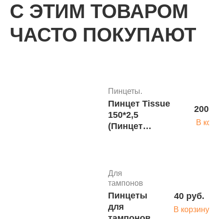
250 мм) 15-125
С ЭТИМ ТОВАРОМ
(пм-17)
ЧАСТО ПОКУПАЮТ
Пинцеты.
Пинцет
150 р
хирургический
В кор
145 мм
Пинцеты.
Пинцет Tissue
200 р
150*2,5
Пинцеты.
В кор
(Пинцет
Элеватор
440 ру
хирургический
зубной
В корз
150 мм) 15-143
угловой
(пм-8)
левый малый
Для
№ 4Л(Э-21s)
тампонов
Разделяющие
Пинцеты
40 руб.
оттесняющие
Пинцеты.
для
инструменты
В корзину
Элеватор
тампонов
440 ру