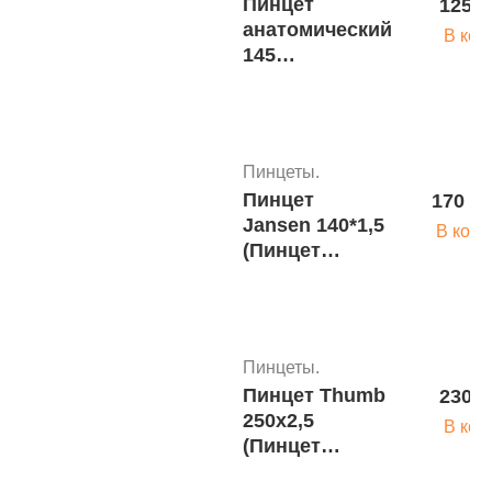
Пинцет
125 р
анатомический
В кор
145
мм(пм-11ss*)
Пинцеты.
Пинцет
170 ру
Jansen 140*1,5
В корз
(Пинцет
ушной
штыковидный
анатом.140
мм) Паи
Пинцеты.
140х1,5, J-31-
Пинцет Thumb
230 р
1090 (П-85s)
250х2,5
В кор
(Пинцет
анатомический