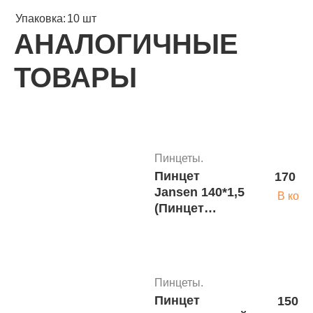
Упаковка:
10 шт
АНАЛОГИЧНЫЕ
ТОВАРЫ
Пинцеты.
Пинцет
170 ру
Jansen 140*1,5
В корз
(Пинцет
ушной
штыковидный
анатом.140
мм) Паи
Пинцеты.
140х1,5, J-31-
Пинцет
150 р
1090 (П-85s)