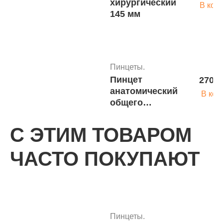
хирургический
В кор
145 мм
Пинцеты.
Пинцет
270 р
анатомический
В кор
общего
назначения ПА
250х2,5
С ЭТИМ ТОВАРОМ
(П-225s*)
Сурджикон
ЧАСТО ПОКУПАЮТ
Пинцеты.
ЛТД, Пакистан
Элеватор
440 ру
зубной
В корз
угловой
левый малый
№ 4Л(Э-21s)
Пинцеты.