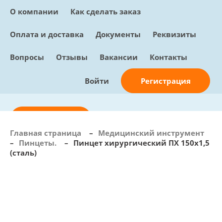
О компании
Как сделать заказ
Оплата и доставка
Документы
Реквизиты
Вопросы
Отзывы
Вакансии
Контакты
Регистрация
Войти
Отправить заявку
Главная страница
–
Медицинский инструмент
–
Пинцеты.
–
Пинцет хирургический ПХ 150х1,5
info@sunmed.ru
(сталь)
Пн – Пт: с 10:00 - 18:00
+7 (495) 730-90-25
Перезвоните мне
0
В корзине
0 позиций, 0 руб.