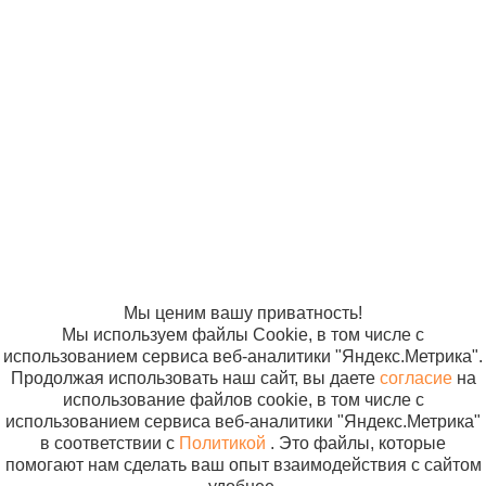
Пинцеты.
© ООО
Продвижение —
Пинцет Tissue
280 р
«Компания
«ЭВРИКА»
200*2,5
Солнышко»
В кор
(Пинцет
2005-2026
Карта сайта
Политика в
хирургический
отношении
200 мм) 15-144
обработки
(пм-9)
персональных
данных
Согласие на
использование
файлов cookie
Мы ценим вашу приватность!
Мы используем файлы Cookie, в том числе с
использованием сервиса веб-аналитики "Яндекс.Метрика".
Продолжая использовать наш сайт, вы даете
согласие
на
использование файлов cookie, в том числе с
использованием сервиса веб-аналитики "Яндекс.Метрика"
в соответствии с
Политикой
. Это файлы, которые
помогают нам сделать ваш опыт взаимодействия с сайтом