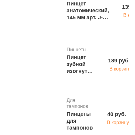
Разделяющие
Пинцет
135 
оттесняющие
анатомический,
Пинцеты.
инструменты
В ко
145 мм арт. J-
Пинцет
189 руб.
Сурджикон
16-022
зубной
ЛТД
В корзину
/Surgicon LTD
изогнутый
СТ-10-125
Пинцеты.
Пинцет
189 руб.
зубной
Пинцеты.
В корзину
изогнутый
Пинцет
СТ-10-125
Подроб
сосудистый
изогнутый
по Адсону-
Для
Брауну
тампонов
Пинцеты
40 руб.
Пинцеты.
для
В корзину
Пинцет
тампонов
Под
анатомический