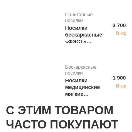
МЧС
Санитарные
носилки
3 700 р
Носилки
В корз
бескаркасные
«ФЭСТ»
тактические
ПРЕМИУМ
м.3355
Бескаркасные
носилки
1 900 р
Носилки
В корз
медицинские
мягкие
бескаркасные
С ЭТИМ ТОВАРОМ
«ФЭСТ»
м.2142
ЧАСТО ПОКУПАЮТ
Бескаркасные носилки
Носилки