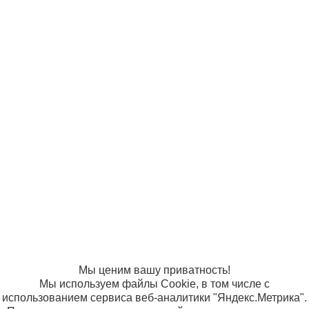
В корз
бескаркасные
Модель 1У
м.866
Мягкие носилки
© ООО
Продвижение —
Носилки
4 300 р
«Компания
«ЭВРИКА»
бескаркасные
Солнышко»
В корз
"Плащ" мод.1
2005-2026
Карта сайта
Политика в
м.265
отношении
обработки
персональных
данных
Согласие на
использование
файлов cookie
Мы ценим вашу приватность!
Мы используем файлы Cookie, в том числе с
использованием сервиса веб-аналитики "Яндекс.Метрика".