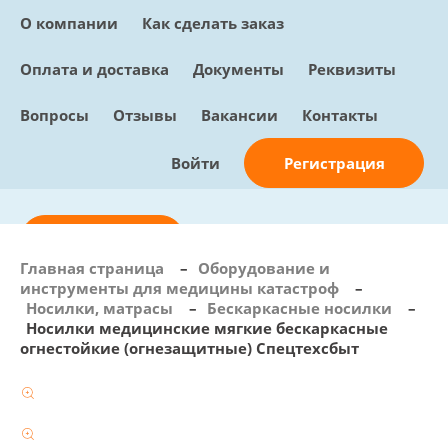
О компании
Как сделать заказ
Оплата и доставка
Документы
Реквизиты
Вопросы
Отзывы
Вакансии
Контакты
Регистрация
Войти
Отправить заявку
Главная страница
–
Оборудование и
инструменты для медицины катастроф
–
info@sunmed.ru
Носилки, матрасы
–
Бескаркасные носилки
–
Носилки медицинские мягкие бескаркасные
Пн – Пт: с 10:00 - 18:00
огнестойкие (огнезащитные) Спецтехсбыт
+7 (495) 730-90-25
Перезвоните мне
0
В корзине
0 позиций, 0 руб.