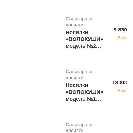
Санитарные
носилки
9 830 р
Носилки
В корз
«ВОЛОКУШИ»
модель №2
компактные
(без РУП и
ТПТ) м.1731
Санитарные
носилки
13 800 
Носилки
В корз
«ВОЛОКУШИ»
модель №1
стандартные
(без РУП и
ТПТ) м.1730
Санитарные
носилки