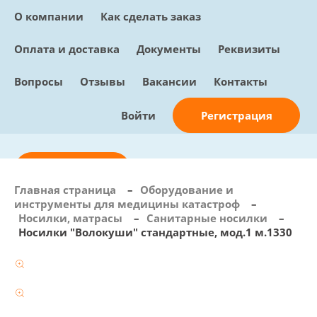
О компании
Как сделать заказ
Оплата и доставка
Документы
Реквизиты
Вопросы
Отзывы
Вакансии
Контакты
Регистрация
Войти
Отправить заявку
Главная страница
–
Оборудование и
инструменты для медицины катастроф
–
info@sunmed.ru
Носилки, матрасы
–
Санитарные носилки
–
Носилки "Волокуши" стандартные, мод.1 м.1330
Пн – Пт: с 10:00 - 18:00
+7 (495) 730-90-25
Перезвоните мне
0
В корзине
0 позиций, 0 руб.