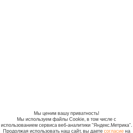
В корз
дыхательный
для ручной
ИВЛ КД-МП-В
взрослый
Автономные
м.475
дыхательные
© ООО
Продвижение —
аппараты
13 800 р
«Компания
«ЭВРИКА»
Аппарат
Солнышко»
В корз
дыхательный
2005-2026
Карта сайта
АДР-МП-В
Политика в
отношении
взрослый без
обработки
аспиратора
персональных
м.647
данных
Согласие на
использование
файлов cookie
Мы ценим вашу приватность!
Мы используем файлы Cookie, в том числе с
использованием сервиса веб-аналитики "Яндекс.Метрика".
Продолжая использовать наш сайт, вы даете
согласие
на