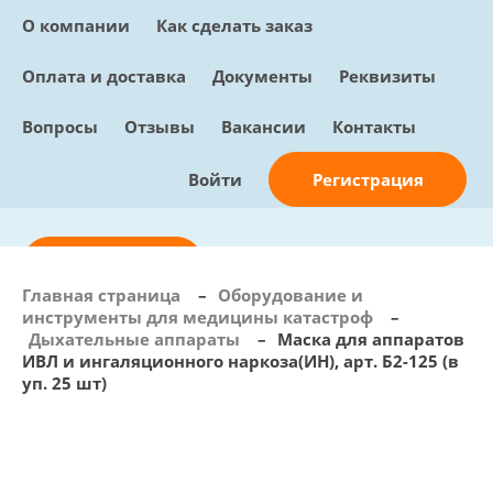
О компании
Как сделать заказ
Оплата и доставка
Документы
Реквизиты
Вопросы
Отзывы
Вакансии
Контакты
Регистрация
Войти
Отправить заявку
Главная страница
–
Оборудование и
инструменты для медицины катастроф
–
info@sunmed.ru
Дыхательные аппараты
–
Маска для аппаратов
ИВЛ и ингаляционного наркоза(ИН), арт. Б2-125 (в
Пн – Пт: с 10:00 - 18:00
уп. 25 шт)
+7 (495) 730-90-25
Перезвоните мне
0
В корзине
0 позиций, 0 руб.