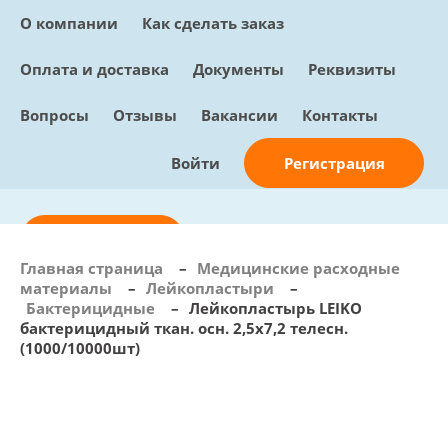
О компании
Как сделать заказ
Оплата и доставка
Документы
Реквизиты
Вопросы
Отзывы
Вакансии
Контакты
Регистрация
Войти
Отправить заявку
Главная страница
–
Медицинские расходные
материалы
–
Лейкопластыри
–
info@sunmed.ru
Бактерицидные
–
Лейкопластырь LEIKO
бактерицидный ткан. осн. 2,5х7,2 телесн.
Пн – Пт: с 10:00 - 18:00
(1000/10000шт)
+7 (495) 730-90-25
Перезвоните мне
0
В корзине
0 позиций, 0 руб.