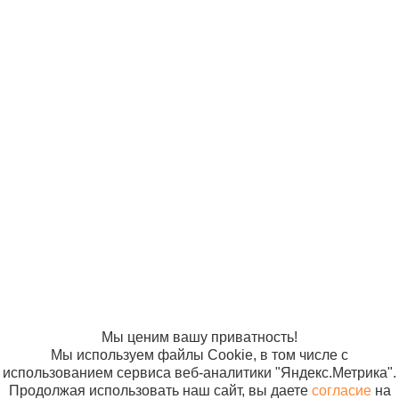
В ко
бактерицидный
полим. осн.
2,5х7,2 телесн.
(1000/10000шт)
Бактерицидные
© ООО
Продвижение —
Лейкопластырь
1.35 
«Компания
«ЭВРИКА»
LEIKO
Солнышко»
В ко
бактерицидный
2005-2026
Карта сайта
Политика в
полим.осн.
отношении
1,9х7,2 телесн.
обработки
(1000/10000шт)
персональных
данных
Согласие на
использование
файлов cookie
Мы ценим вашу приватность!
Мы используем файлы Cookie, в том числе с
использованием сервиса веб-аналитики "Яндекс.Метрика".
Продолжая использовать наш сайт, вы даете
согласие
на