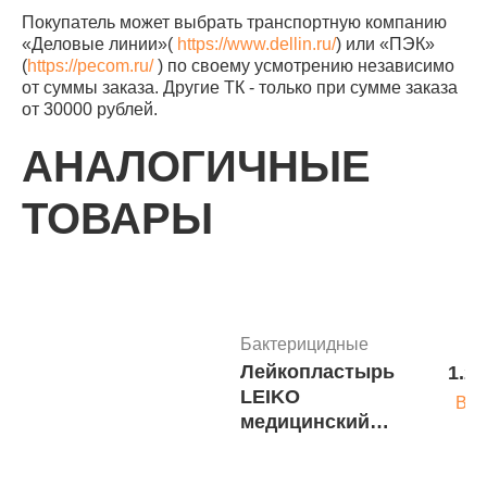
Покупатель может выбрать транспортную компанию
«Деловые линии»(
https://www.dellin.ru/
) или «ПЭК»
(
https://pecom.ru/
) по своему усмотрению независимо
от суммы заказа. Другие ТК - только при сумме заказа
от 30000 рублей.
АНАЛОГИЧНЫЕ
ТОВАРЫ
Бактерицидные
Лейкопластырь
1.20
LEIKO
В к
медицинский
стерильный
полим.осн.