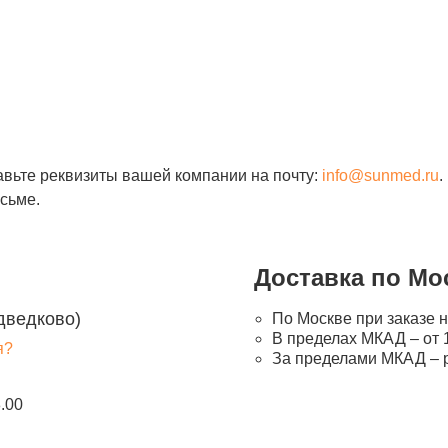
авьте реквизиты вашей компании на почту:
info@sunmed.ru
.
сьме.
Доставка по Мо
дведково)
По Москве при заказе н
В пределах МКАД – от 1
я?
За пределами МКАД – 
8.00