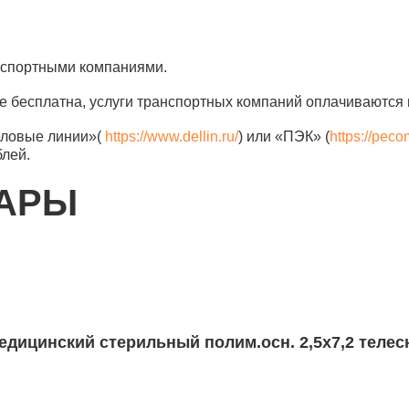
анспортными компаниями.
е бесплатна, услуги транспортных компаний оплачиваются 
еловые линии»(
https://www.dellin.ru/
) или «ПЭК» (
https://peco
блей.
ВАРЫ
рильный полим.осн. 2,5х7,2 телесн. НЕ