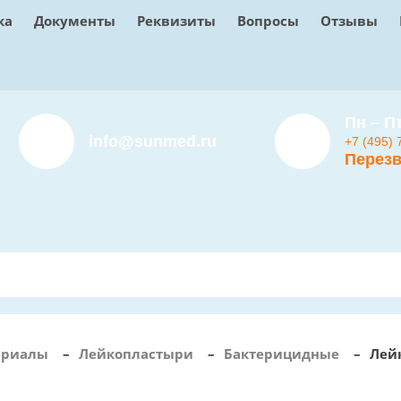
ка
Документы
Реквизиты
Вопросы
Отзывы
Пн – Пт
info@sunmed.ru
+7 (495) 
Перезв
ериалы
–
Лейкопластыри
–
Бактерицидные
–
Лей