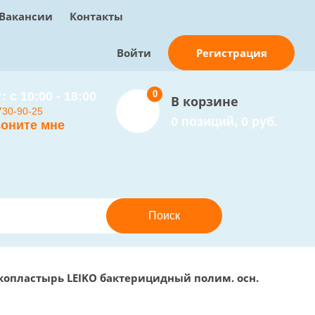
Вакансии
Контакты
Регистрация
Войти
0
: с 10:00 - 18:00
В корзине
730-90-25
0 позиций, 0 руб.
оните мне
копластырь LEIKO бактерицидный полим. осн.