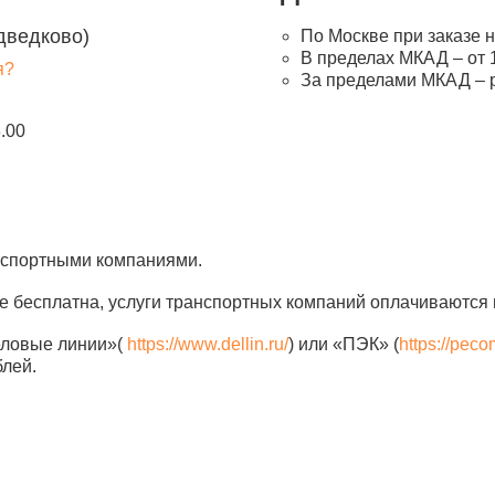
дведково)
По Москве при заказе н
В пределах МКАД – от 1
я?
За пределами МКАД – 
8.00
анспортными компаниями.
е бесплатна, услуги транспортных компаний оплачиваются 
еловые линии»(
https://www.dellin.ru/
) или «ПЭК» (
https://peco
блей.