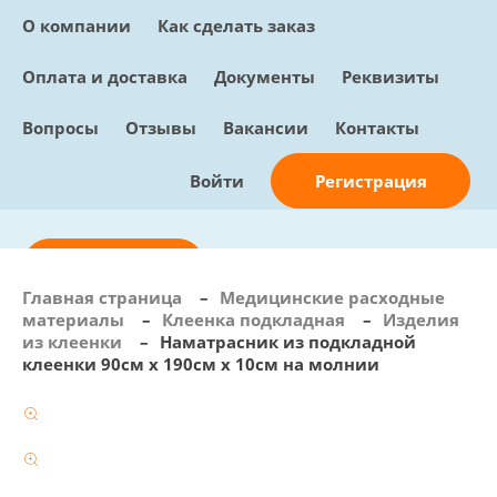
О компании
Как сделать заказ
Оплата и доставка
Документы
Реквизиты
Вопросы
Отзывы
Вакансии
Контакты
Регистрация
Войти
Отправить заявку
Главная страница
–
Медицинские расходные
материалы
–
Клеенка подкладная
–
Изделия
info@sunmed.ru
из клеенки
–
Наматрасник из подкладной
клеенки 90см х 190см х 10см на молнии
Пн – Пт: с 10:00 - 18:00
+7 (495) 730-90-25
Перезвоните мне
0
В корзине
0 позиций, 0 руб.