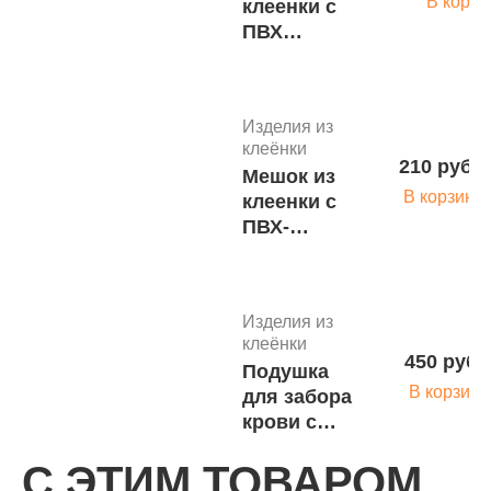
В корзи
клеенки с
ПВХ
покрытием с
поролоновой
вставкой
Изделия из
(20х15х7см)
клеёнки
на молнии
210 руб.
Мешок из
голубой, арт.
В корзину
клеенки с
3484-л
ПВХ-
покрытием
на молнии
(15 х 20см)
Изделия из
зеленый,
клеёнки
арт. 4269 с
450 руб.
Подушка
В корзину
для забора
крови с
чехлом на
С ЭТИМ ТОВАРОМ
молнии