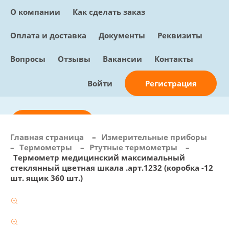
О компании
Как сделать заказ
Оплата и доставка
Документы
Реквизиты
Вопросы
Отзывы
Вакансии
Контакты
Регистрация
Войти
Отправить заявку
Главная страница
–
Измерительные приборы
–
Термометры
–
Ртутные термометры
–
info@sunmed.ru
Термометр медицинский максимальный
стеклянный цветная шкала .арт.1232 (коробка -12
Пн – Пт: с 10:00 - 18:00
шт. ящик 360 шт.)
+7 (495) 730-90-25
Перезвоните мне
0
В корзине
0 позиций, 0 руб.