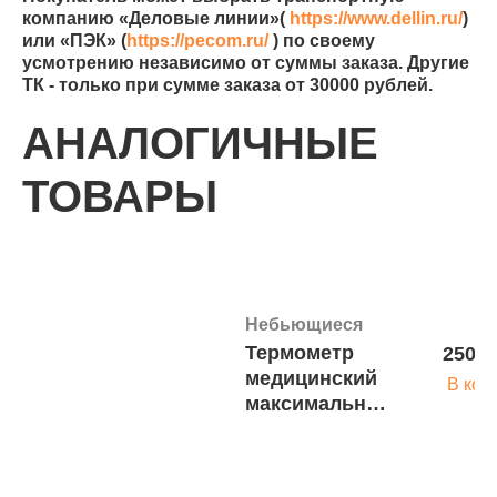
компанию «Деловые линии»(
https://www.dellin.ru/
)
или «ПЭК» (
https://pecom.ru/
) по своему
усмотрению независимо от суммы заказа. Другие
ТК - только при сумме заказа от 30000 рублей.
АНАЛОГИЧНЫЕ
ТОВАРЫ
Небьющиеся
Термометр
250 р
медицинский
В кор
максимальный
стеклянный
арт.1243
(коробка -25