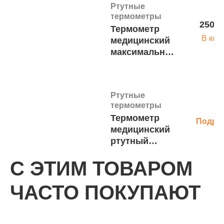
шт.
Ртутные
ящик-500шт.)
термометры
250 р
Термометр
В кор
медицинский
максимальный
стеклянный с
защитным
покрытием
Ртутные
(коробка - 12
термометры
шт. ящик -240
Термометр
шт.)
Подро
медицинский
ртутный
цветная
С ЭТИМ ТОВАРОМ
шкала "
ИМПЭКС-
Ртутные
ЧАСТО ПОКУПАЮТ
МЕД"
термометры
Термометр
Подро
медицинский