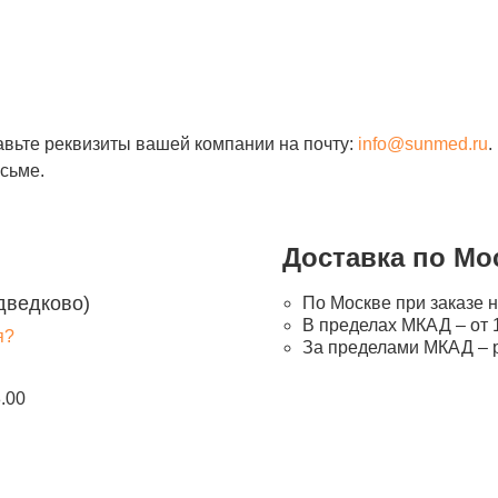
авьте реквизиты вашей компании на почту:
info@sunmed.ru
.
сьме.
Доставка по Мо
дведково)
По Москве при заказе н
В пределах МКАД – от 1
я?
За пределами МКАД – 
8.00