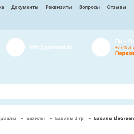
ка
Документы
Реквизиты
Вопросы
Отзывы
Пн – Пт
info@sunmed.ru
+7 (495) 
Перезв
ериалы
–
Бахилы
–
Бахилы 3 гр
–
Бахилы EleGreen