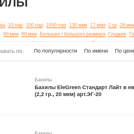
ХИЛЫ
чка
10 пар
100 пар
1000 пар
130 мкм
17 мкм
2 гр
28 мк
р
60 мкм
80 мкм
Большие / большого размера
Гладкие
Г
го материала
Особо прочные / плотные
Полиэтиленовые
По популярности
По имени
По цен
овать по:
резинкой
С ламинированной подошвой
Текстурированны
ганайзеры для бахил
се
Бахилы
Бахилы EleGreen Стандарт Лайт в е
(2,2 гр., 20 мкм) арт.ЭГ-20
Бахилы