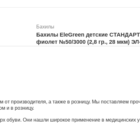
Бахилы
Бахилы EleGreen детские СТАНДАРТ 
фиолет №50/30
Бахилы
Бахилы EleGreen Стандарт удлинённы
в евроблоках №1000 (2,5 гр., 25 мкм) 
от производителя, а также в розницу. Мы поставляем проч
м и в розницу.
рх обуви. Они нашли широкое применение в медицинских у
Бахилы