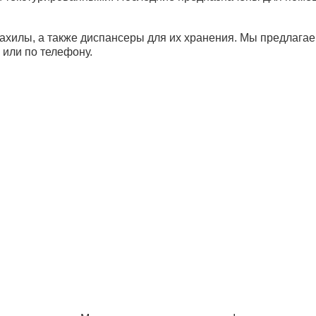
ахилы, а также диспансеры для их хранения. Мы предлага
 или по телефону.
Бахилы
Бахилы EleGreen Стандарт плюс (с 2-
роликах №10/1000 (3 гр., 25 мкм) арт.
рибьюторам
Банковские реквизиты
Ре
авщики
Новости
И
та и доставка
Статьи
О
ос-ответ
Контакты
Юр
12
Му
Ба
Ен
14
х