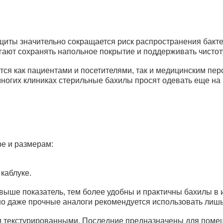
Бахилы п/эт. гладкие 2,5 "Фармэль" №100 (Россия)
(1800пар)
ащиты значительно сокращается риск распространения бак
огают сохранять напольное покрытие и поддерживать чистот
ся как пациентами и посетителями, так и медицинским пе
ногих клиниках стерильные бахилы просят одевать еще на 
Бахилы
Бахилы EleGreen Стандарт двойные 
евроблоках №1000 (2,6 гр., 30 мкм) а
ре и размерам:
 каблуке.
Бахилы
Бахилы EleGreen Прочные (с 2-ой ре
 выше показатель, тем более удобны и практичны бахилы в и
евроблоках 750 пар (3 гр., 30 мкм) арт
о даже прочные аналоги рекомендуется использовать лишь
ми и текстурированными. Последние предназначены для пом