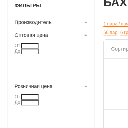
БА
ФИЛЬТРЫ
Производитель
1 пара / па
50 пар
6 г
Оптовая цена
Из неткано
От
Сортир
С двойной 
До
Ящики и ор
Показать в
Розничная цена
От
До