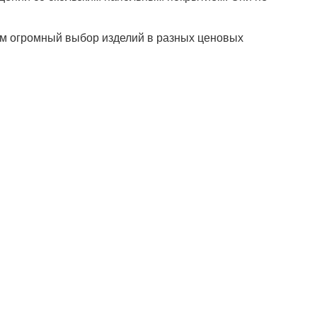
ем огромный выбор изделий в разных ценовых
1 руб.
ой резин.) в
ЭГ-25/2/10
Подробнее
квизиты:
+7 (495) 730-90-25
НН 7716564434
info@sunmed.ru
ГРН 1067760304633
идический адрес
9344, г. Москва, вн.тер.г.
ниципальный Округ
бушкинский, ул
исейская, д. 5, помещ.
/1
Продвижение — «ЭВРИКА»
Карта сайта