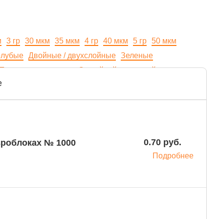
м
3 гр
30 мкм
35 мкм
4 гр
40 мкм
5 гр
50 мкм
олубые
Двойные / двухслойные
Зеленые
Противоскользящие
С двойной подошвой
е
е
Фиолетовые
Цветные
0.70 руб.
вроблоках № 1000
Подробнее