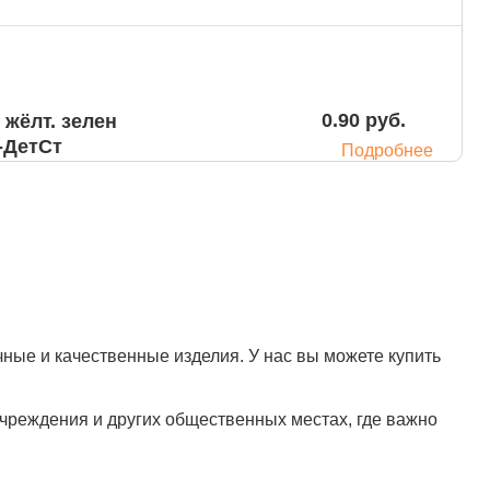
0.90 руб.
жёлт. зелен
00 (2,8 гр., 28 мкм) ЭЛ-ДетСт
Подробнее
0.90 руб.
е (с 2-ой резин.)
арт.ЭГ-25/2
Подробнее
ные и качественные изделия. У нас вы можете купить
чреждения и других общественных местах, где важно