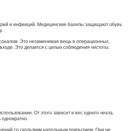
0.90 руб.
В корзину
терий и инфекций. Медицинские бахилы защищают обувь
у.
рсоналом. Это незаменимая вещь в операционных,
входе. Это делается с целью соблюдения чистоты.
0.92 руб.
(бело-голубые) в
рт. ЭГД-26
Подробнее
0.95 руб.
зинкой) в
спользовании. От этого зависит и вес одного чехла.
. ЭГ-30/2
 однократно.
Подробнее
ещений со скользким напольным покрытием. Они не