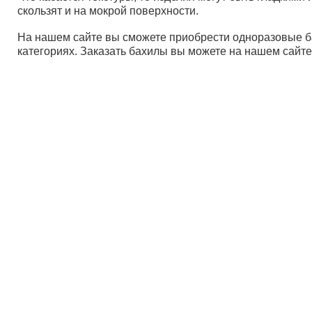
скользят и на мокрой поверхности.
На нашем сайте вы сможете приобрести одноразовые б
категориях. Заказать бахилы вы можете на нашем сайте
Дист
Пост
Опла
Вопр
© ООО «Компания Солнышко» 2005-2026
Политика в отношении обработки персональных данны
Согласие на использование файлов cookie