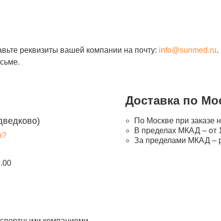
авьте реквизиты вашей компании на почту:
info@sunmed.ru
.
сьме.
Доставка по Мо
дведково)
По Москве при заказе н
В пределах МКАД – от 1
я?
За пределами МКАД – 
8.00
анспортными компаниями.