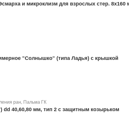
ха и микроклизм для взрослых стер. 8х160 мм
вая, стерильная, 2 литра, Арт. 0901Р
Судно медицинское полимерное "Солнышко" (типа Ладья) с крышкой
вая, нестерильная, 2 литра, Арт. 0901
вления ран, Пальма ГК
 dd 40,60,80 мм, тип 2 с защитным козырьком