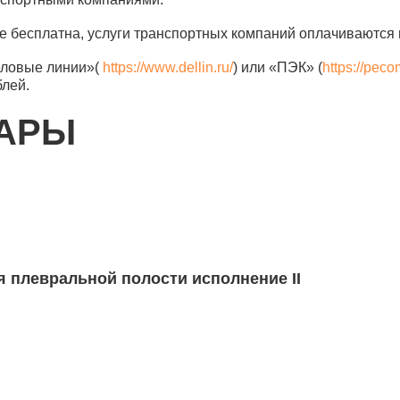
е бесплатна, услуги транспортных компаний оплачиваются 
еловые линии»(
https://www.dellin.ru/
) или «ПЭК» (
https://peco
блей.
ВАРЫ
 плевральной полости исполнение II