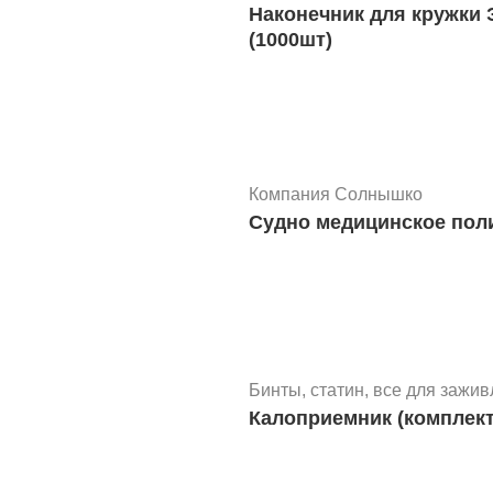
Наконечник для кружки Эсмар
(1000шт)
Кружка Эсмарха 2000 мл
Кружка Эсмарха одноразо
Компания Солнышко
Кружка Эсмарха 2000 мл
Кружка Эсмарха одноразо
Бинты, статин, все для зажи
Калоприемник (комплект)
МИМ