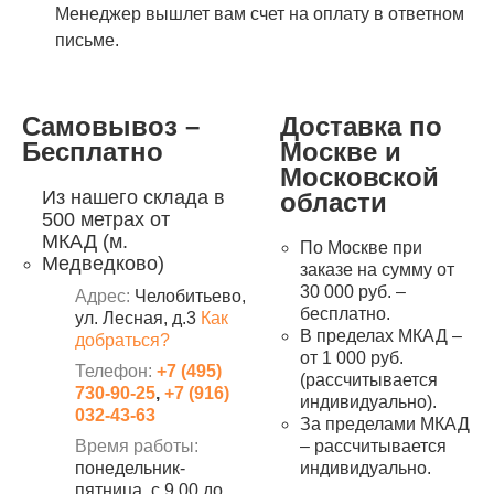
Менеджер вышлет вам счет на оплату в ответном
письме.
Самовывоз –
Доставка по
Бесплатно
Москве и
Московской
Из нашего склада в
области
500 метрах от
МКАД (м.
По Москве при
Медведково)
заказе на сумму от
30 000 руб. –
Адрес:
Челобитьево,
бесплатно.
ул. Лесная, д.3
Как
В пределах МКАД –
добраться?
от 1 000 руб.
Телефон:
+7 (495)
(рассчитывается
730-90-25
,
+7 (916)
индивидуально).
032-43-63
За пределами МКАД
Время работы:
– рассчитывается
понедельник-
индивидуально.
пятница, с 9.00 до