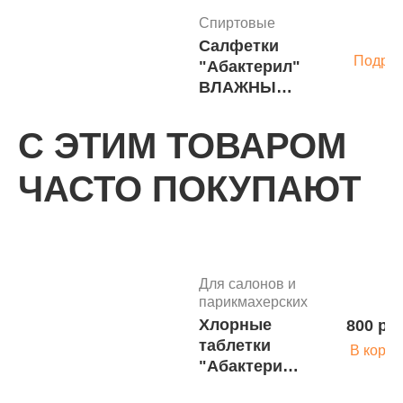
Спиртовые
Салфетки
Подро
"Абактерил"
ВЛАЖНЫЕ
№50 (13,6 х
22см) в
С ЭТИМ ТОВАРОМ
банке
готовые к
ЧАСТО ПОКУПАЮТ
Средства
применению
инсектоакарицидные
П
ЗАЩИТА-ВЕЛТ,
300 мл
Для салонов и
парикмахерских
Хлорные
800 руб
Салфетки
таблетки
В корзи
безспиртовые ВЕЛТ
"Абактерил-
Дезинфицирующие
хлор" 1кг.
салфетки