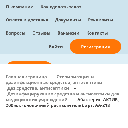
О компании
Как сделать заказ
Оплата и доставка
Документы
Реквизиты
Вопросы
Отзывы
Вакансии
Контакты
Регистрация
Войти
Отправить заявку
Главная страница
–
Стерилизация и
дезинфекционные средства, антисептики
–
info@sunmed.ru
Дез.средства, антисептики
–
Дезинфицирующие средства и антисептики для
Пн – Пт: с 10:00 - 18:00
медицинских учреждений
–
Абактерил-АКТИВ,
+7 (495) 730-90-25
200мл. (кнопочный распылитель), арт. АА-218
Перезвоните мне
0
В корзине
0 позиций, 0 руб.