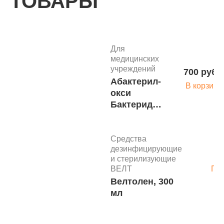
ТОВАРЫ
Для
медицинских
учреждений
700 руб.
Абактерил-
В корзину
окси
Бактеридез
1л
Средства
дезинфицирующие
и стерилизующие
ВЕЛТ
По
Велтолен, 300
мл