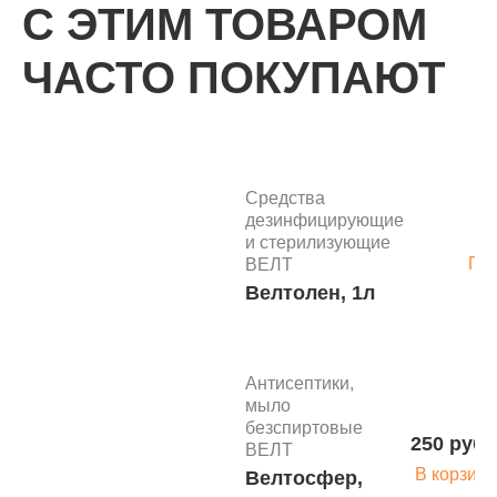
С ЭТИМ ТОВАРОМ
ЧАСТО ПОКУПАЮТ
Средства
инсектоакарицидные
П
Велтотрин-2, 100
мл
Средства
дезинфицирующие
и стерилизующие
Средства
По
ВЕЛТ
инсектоакарицидные
Велтолен, 1л
ВЕЛТОСЕКТ-
П
АНТИКЛЕЩ, 300
мл
Антисептики,
мыло
безспиртовые
250 руб.
ВЕЛТ
Средства
В корзину
Велтосфер,
инсектоакарицидные