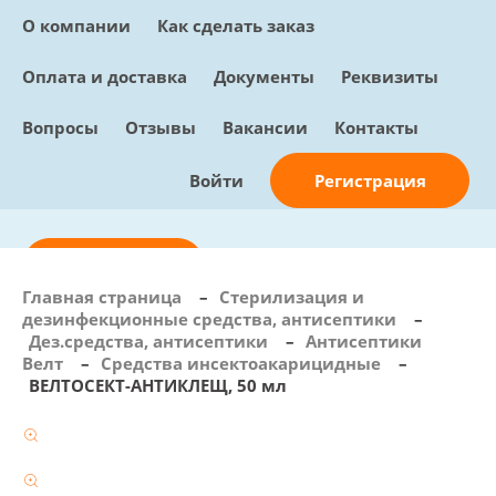
О компании
Как сделать заказ
Оплата и доставка
Документы
Реквизиты
Вопросы
Отзывы
Вакансии
Контакты
Регистрация
Войти
Отправить заявку
Главная страница
–
Стерилизация и
дезинфекционные средства, антисептики
–
info@sunmed.ru
Дез.средства, антисептики
–
Антисептики
Велт
–
Средства инсектоакарицидные
–
Пн – Пт: с 10:00 - 18:00
ВЕЛТОСЕКТ-АНТИКЛЕЩ, 50 мл
+7 (495) 730-90-25
Перезвоните мне
0
В корзине
0 позиций, 0 руб.