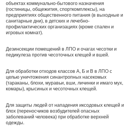
объектах коммунально-бы­тового назначения
(гостиницы, общежития, спорткомплексы), на
предприятиях обще­ственного питания (в выходные и
санитарные дни), в детских и лечебно-
профилактических организациях (кроме спален и
игровых ком­нат).
Дезинсекции помещений в ЛПО и очагах че­сотки и
педикулеза против чесоточных кле­щей и вшей.
Для обработки отходов классов А, Б и В в ЛПО с
целью уничтожения синантропных насеко­мых
(тараканы, блохи, муравьи, вши, личинки и имаго мух,
комары), крысиных и чесоточных клещей.
Для защиты людей от нападения иксодовых клещей и
блох (переносчиков возбудителей опасных
заболеваний человека) при обработ­ке верхней
одежды.