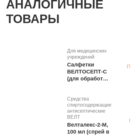
АНАЛОГИЧНЫЕ
ТОВАРЫ
Для медицинских
учреждений
Салфетки
Под
ВЕЛТОСЕПТ-С
(для обработки
инъекционного
поля, рук,
Средства
поверх.), 130х
спиртосодержащие
130 мм (в упак.
антисептические
150шт)
ВЕЛТ
По
Велталекс-2-М,
100 мл (спрей в