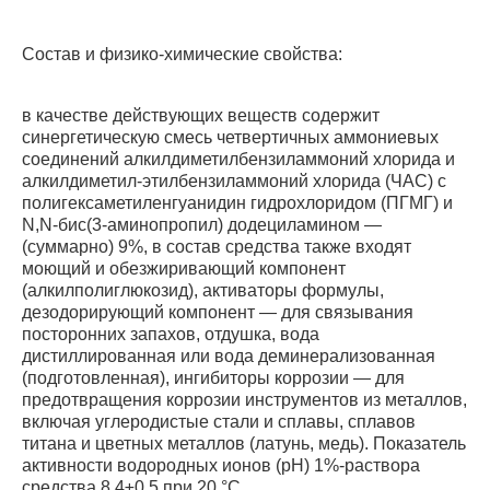
Состав и физико-химические свойства:
в качестве действующих веществ содержит
синергетическую смесь четвертичных аммониевых
соединений алкилдиметилбензиламмоний хлорида и
алкилдиметил-этилбензиламмоний хлорида (ЧАС) с
полигексаметиленгуанидин гидрохлоридом (ПГМГ) и
N,N-бис(3-аминопропил) додециламином —
(суммарно) 9%, в состав средства также входят
моющий и обезжиривающий компонент
(алкилполиглюкозид), активаторы формулы,
дезодорирующий компонент — для связывания
посторонних запахов, отдушка, вода
дистиллированная или вода деминерализованная
(подготовленная), ингибиторы коррозии — для
предотвращения коррозии инструментов из металлов,
включая углеродистые стали и сплавы, сплавов
титана и цветных металлов (латунь, медь). Показатель
активности водородных ионов (рН) 1%-раствора
средства 8,4±0,5 при 20 °С.