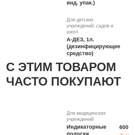
инд. упак.)
Для детских
учреждений, садов и
школ
А-ДЕЗ, 1л.
(дезинфицирующее
средство)
С ЭТИМ ТОВАРОМ
ЧАСТО ПОКУПАЮТ
Спиртовые
Салфетки
Подро
"Абактерил"
ВЛАЖНЫЕ
№50 (13,6 х
Для медицинских
22см) в
учреждений
банке
Индикаторные
600 р
готовые к
Средства
полоски