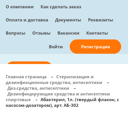
О компании
Как сделать заказ
Оплата и доставка
Документы
Реквизиты
Вопросы
Отзывы
Вакансии
Контакты
Регистрация
Войти
Отправить заявку
Главная страница
–
Стерилизация и
дезинфекционные средства, антисептики
–
info@sunmed.ru
Дез.средства, антисептики
–
Дезинфицирующие средства и антисептики
Пн – Пт: с 10:00 - 18:00
спиртовые
–
Абактерил, 1л. (твердый флакон, с
+7 (495) 730-90-25
насосом-дозатором), арт. АБ-302
Перезвоните мне
0
В корзине
0 позиций, 0 руб.