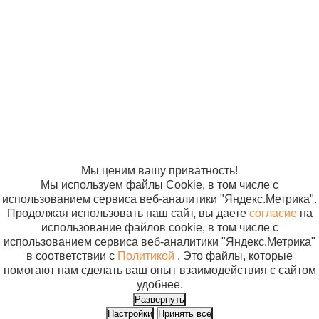
Абактерил-
473 руб.
«Компания
«ЭВРИКА»
АКТИВ,
Солнышко»
В корзину
0,750мл.
2005-2026
Карта сайта
Политика в
(триггер)
отношении
обработки
персональных
данных
Согласие на
использование
файлов cookie
Мы ценим вашу приватность!
Мы используем файлы Cookie, в том числе с
использованием сервиса веб-аналитики "Яндекс.Метрика".
Продолжая использовать наш сайт, вы даете
согласие
на
использование файлов cookie, в том числе с
использованием сервиса веб-аналитики "Яндекс.Метрика"
в соответствии с
Политикой
. Это файлы, которые
помогают нам сделать ваш опыт взаимодействия с сайтом
удобнее.
Развернуть
Настройки
Принять все