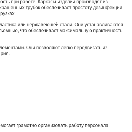
сть при работе. Каркасы изделий производят из
17 000 руб.
жностями (н/п
окрашенных трубок обеспечивает простоту дезинфекции
рузках.
В корзину
ластика или нержавеющей стали. Они устанавливаются
съемные, что обеспечивает максимальную практичность
ементами. Они позволяют легко передвигать из
рия.
17 300 руб.
 держатель
В корзину
20 160 руб.
ная ТБ-01-
 стали 60582.
В корзину
могает грамотно организовать работу персонала,