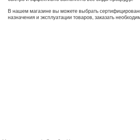
В нашем магазине вы можете выбрать сертифицированн
назначения и эксплуатации товаров, заказать необходи
Дист
Пост
Опла
Вопр
© ООО «Компания Солнышко» 2005-2026
Политика в отношении обработки персональных данны
Согласие на использование файлов cookie