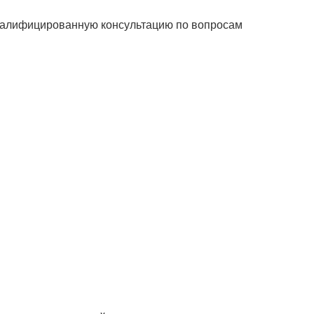
квалифицированную консультацию по вопросам
.
22 680 руб.
Подробнее
квизиты:
+7 (495) 730-90-25
НН 7716564434
info@sunmed.ru
ГРН 1067760304633
идический адрес
9344, г. Москва, вн.тер.г.
ниципальный Округ
бушкинский, ул
исейская, д. 5, помещ.
/1
Продвижение — «ЭВРИКА»
Карта сайта