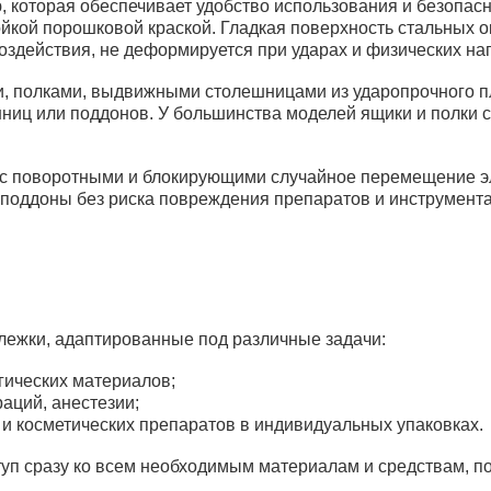
которая обеспечивает удобство использования и безопасно
Тележка ТМп-"КРОНТ"-5м c принадле
йкой порошковой краской. Гладкая поверхность стальных 
нерж.) м.41283
здействия, не деформируется при ударах и физических наг
, полками, выдвижными столешницами из ударопрочного п
ешниц или поддонов. У большинства моделей ящики и полки 
 поворотными и блокирующими случайное перемещение эл
Тележки для перевозки медикаментов
оддоны без риска повреждения препаратов и инструмента
Тележка ТМп-"КРОНТ"-1п (н/п нерж.,
контейнера, контейнеры)
лежки, адаптированные под различные задачи:
гических материалов;
Тележки для перевозки медикаментов
аций, анестезии;
Тележка внутрибольничная 2-х ярус
 косметических препаратов в индивидуальных упаковках.
"КРОНТ"-2 Поддоны из нержавеющей
уп сразу ко всем необходимым материалам и средствам, по