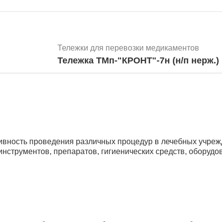
Тележки для перевозки медикаментов
Тележка ТМп-"КРОНТ"-7н (н/п нерж.)
Тележки для перевозки медикаментов
вность проведения различных процедур в лечебных учрежд
Тележка ТМп-"КРОНТ"-1п
струментов, препаратов, гигиенических средств, оборудов
Тележки для перевозки медикаментов