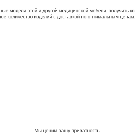
ые модели этой и другой медицинской мебели, получить 
мое количество изделий с доставкой по оптимальным ценам
Тележки для перевозки медикаментов
Тележка ТБ-01-КРОНТ-2
рибьюторам
Банковские реквизиты
Ре
авщики
Новости
И
та и доставка
Статьи
О
ос-ответ
Контакты
Юр
12
Му
Ба
Ен
14
х
Мы ценим вашу приватность!