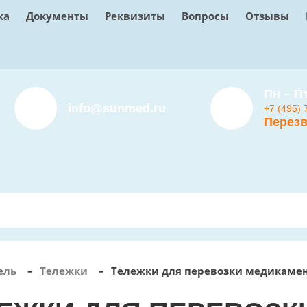
ка
Документы
Реквизиты
Вопросы
Отзывы
Пн – Пт
info@sunmed.ru
+7 (495) 
Перезв
ель
–
Тележки
–
Тележки для перевозки медикаме